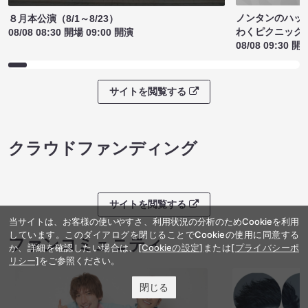
ノンタンのハッ
８月本公演（8/1～8/23）
わくピクニック
08/08 08:30 開場 09:00 開演
08/08 09:30 開
サイトを閲覧する
クラウドファンディング
サイトを閲覧する
当サイトは、お客様の使いやすさ、利用状況の分析のためCookieを利用
しています。このダイアログを閉じることでCookieの使用に同意する
ファンコミュニティ
か、詳細を確認したい場合は、
[Cookieの設定]
または
[プライバシーポ
リシー]
をご参照ください。
閉じる