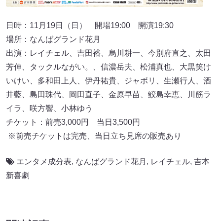
日時：11月19日（日） 開場19:00 開演19:30
場所：なんばグランド花月
出演：レイチェル、吉田裕、烏川耕一、今別府直之、太田
芳伸、タックルながい。、信濃岳夫、松浦真也、大黒笑け
いけい、多和田上人、伊丹祐貴、ジャボリ、生瀬行人、酒
井藍、島田珠代、岡田直子、金原早苗、鮫島幸恵、川筋ラ
イラ、咲方響、小林ゆう
チケット：前売3,000円 当日3,500円
※前売チケットは完売、当日立ち見席の販売あり
エンタメ成分表
,
なんばグランド花月
,
レイチェル
,
吉本
新喜劇