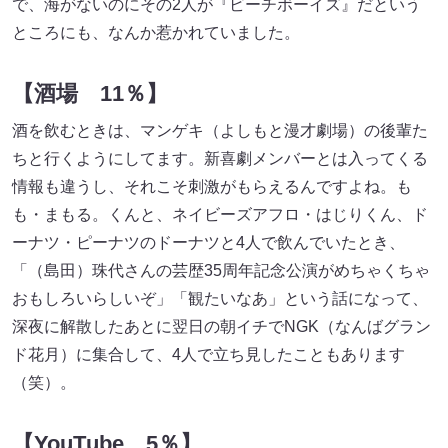
で、海がないのにその2人が『ビーチボーイズ』だという
ところにも、なんか惹かれていました。
【酒場 11％】
酒を飲むときは、マンゲキ（よしもと漫才劇場）の後輩た
ちと行くようにしてます。新喜劇メンバーとは入ってくる
情報も違うし、それこそ刺激がもらえるんですよね。も
も・まもる。くんと、ネイビーズアフロ・はじりくん、ド
ーナツ・ピーナツのドーナツと4人で飲んでいたとき、
「（島田）珠代さんの芸歴35周年記念公演がめちゃくちゃ
おもしろいらしいぞ」「観たいなあ」という話になって、
深夜に解散したあとに翌日の朝イチでNGK（なんばグラン
ド花月）に集合して、4人で立ち見したこともあります
（笑）。
【YouT
u
be 5％】