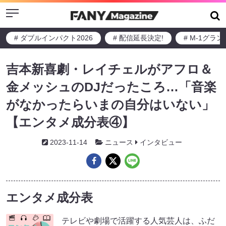
Menu
# ダブルインパクト2026
# 配信延長決定!
# M-1グラ
吉本新喜劇・レイチェルがアフロ＆
金メッシュのDJだったころ…「音楽
がなかったらいまの自分はいない」
【エンタメ成分表④】
2023-11-14
ニュース
インタビュー
エンタメ成分表
テレビや劇場で活躍する人気芸人は、ふだ