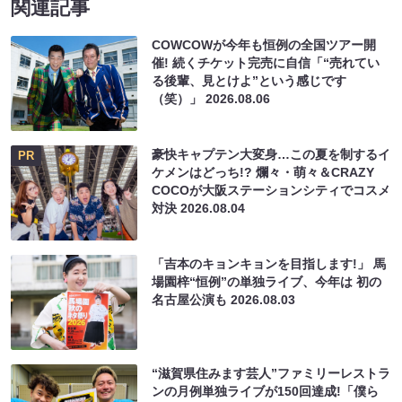
関連記事
COWCOWが今年も恒例の全国ツアー開
催! 続くチケット完売に自信「“売れてい
る後輩、見とけよ”という感じです
（笑）」
2026.08.06
豪快キャプテン大変身…この夏を制するイ
PR
ケメンはどっち!? 爛々・萌々＆CRAZY
COCOが大阪ステーションシティでコスメ
対決
2026.08.04
「吉本のキョンキョンを目指します!」 馬
場園梓“恒例”の単独ライブ、今年は 初の
名古屋公演も
2026.08.03
“滋賀県住みます芸人”ファミリーレストラ
ンの月例単独ライブが150回達成!「僕ら