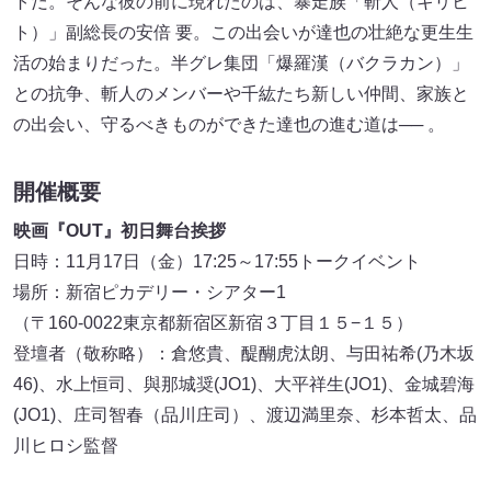
トだ。そんな彼の前に現れたのは、暴走族「斬人（キリヒ
ト）」副総長の安倍 要。この出会いが達也の壮絶な更生生
活の始まりだった。半グレ集団「爆羅漢（バクラカン）」
との抗争、斬人のメンバーや千紘たち新しい仲間、家族と
の出会い、守るべきものができた達也の進む道は── 。
開催概要
映画『OUT』初日舞台挨拶
日時：11月17日（金）17:25～17:55トークイベント
場所：新宿ピカデリー・シアター1
（〒160-0022東京都新宿区新宿３丁目１５−１５）
登壇者（敬称略）：倉悠貴、醍醐虎汰朗、与田祐希(乃木坂
46)、水上恒司、與那城奨(JO1)、大平祥生(JO1)、金城碧海
(JO1)、庄司智春（品川庄司）、渡辺満里奈、杉本哲太、品
川ヒロシ監督