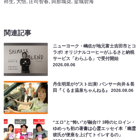
祥生
,
大悟
,
庄司智春
,
與那城奨
,
金城碧海
関連記事
ニューヨーク・嶋佐が地元富士吉田市とコ
ラボ! オリジナルコーヒーがふるさと納税
サービス「わらふる」で受付開始
2026.08.06
丹生明里がゲスト出演! パンサー向井＆長
田『くるま温泉ちゃんねる』
2026.08.06
“エロ”と“怖い”が融合!? 3時のヒロイン・
ゆめっち初の著書は心霊エッセイ本「幽霊
彼氏が便座を上げてトイレするの」