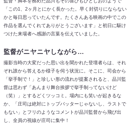
監督・脚本を務めた品川もその喜びもひとしおのようで
「この1、2ヶ月とにかく長かった。早く封切りにならない
かと毎日思っていたんです。たくさんある映画の中でこの
作品を選んでくれてありがとうございます」と初日に駆け
つけた来場者へ感謝の言葉を伝えていました。
監督がニヤニヤしながら…
撮影当時の大変だった思い出を聞かれた登壇者らは、それ
ぞれ誰から答えるか様子を伺う状況に。そこに、司会から
「挙手制で！」と珍しい形の流れが提案されると、品川監
督は思わず「あんまり舞台挨拶で挙手制ってないけど
（笑）」とするどくツッコミ。場内にも笑いが起きるな
か、「庄司は絶対にトップバッターじゃないし、ラストで
もない」とフリのようなコメントが品川監督から飛び出
し、全員の視線が庄司に集中！