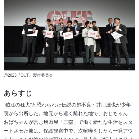
Ⓒ2023『OUT』製作委員会
あらすじ
“狛江の狂犬”と恐れられた伝説の超不良・井口達也が少年
院から出所した。地元から遠く離れた地で、おじちゃん、
おばちゃんが営む焼肉屋「三塁」で働く新たな生活をスタ
ートさせた彼は、保護観察中で、次喧嘩をしたら一発アウ