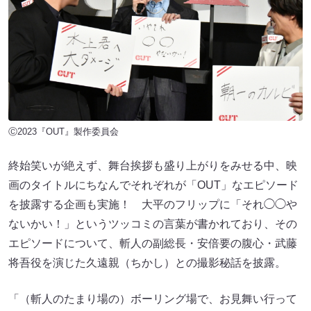
Ⓒ2023『OUT』製作委員会
終始笑いが絶えず、舞台挨拶も盛り上がりをみせる中、映
画のタイトルにちなんでそれぞれが「OUT」なエピソード
を披露する企画も実施！ ⼤平のフリップに「それ◯◯や
ないかい！」というツッコミの言葉が書かれており、その
エピソードについて、斬人の副総長・安倍要の腹心・武藤
将吾役を演じた久遠親（ちかし）との撮影秘話を披露。
「（斬人のたまり場の）ボーリング場で、お見舞い行って