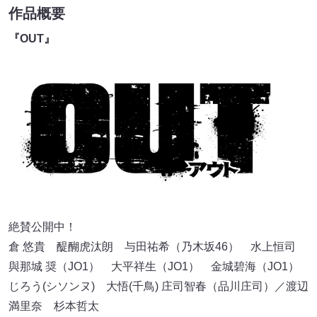
作品概要
『OUT』
絶賛公開中！
倉 悠貴 醍醐虎汰朗 与田祐希（乃木坂46） ⽔上恒司
與那城 奨（JO1） ⼤平祥⽣（JO1） ⾦城碧海（JO1）
じろう(シソンヌ) 大悟(千鳥) 庄司智春（品川庄司）／渡辺
満里奈 杉本哲太