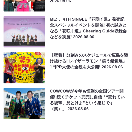
2026.08.06
ME:I、4TH SINGLE『花咲く道』発売記
念スペシャルイベントを開催! 初の試みと
なる「花咲く道」Cheering Guide収録会
などを実施!
2026.08.06
【密着】分刻みのスケジュールで広島を駆
け抜ける! レイザーラモン「笑う錯覚展」
1日PR大使の全貌を大公開!
2026.08.06
COWCOWが今年も恒例の全国ツアー開
催! 続くチケット完売に自信「“売れてい
る後輩、見とけよ”という感じです
（笑）」
2026.08.06