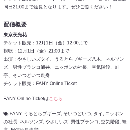
同日21:00まで延長となります。ぜひご覧ください！
配信概要
東京夜光花
チケット販売：12月1日（金）12:00まで
視聴：12月1日（金）21:00まで
出演：やさしいズタイ、うるとらブギーズ八木、ネルソン
ズ、男性ブランコ浦井、ニッポンの社長、空気階段、蛙
亭、そいつどいつ刺身
チケット販売：FANY Online Ticket
FANY Online Ticketは
こちら
FANY
,
うるとらブギーズ
,
そいつどいつ
,
タイ
,
ニッポン
の社長
,
ネルソンズ
,
やさしいズ
,
男性ブランコ
,
空気階段
,
蛙
亭
,
配信延長決定!