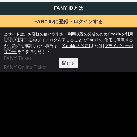
FANY IDとは
FANY IDに登録・ログインする
当サイトは、お客様の使いやすさ、利用状況の分析のためCookieを利用
FANYサービス
しています。このダイアログを閉じることでCookieの使用に同意する
か、詳細を確認したい場合は、
[Cookieの設定]
または
[プライバシーポ
FANY
リシー]
をご参照ください。
FANY Ticket
閉じる
FANY Online Ticket
FANY Channel
FANY Crowdfunding
FANY Mall
FANY Commu
法務・規約
プライバシーポリシー