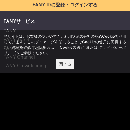
FANY IDに登録・ログインする
FANYサービス
FANY
当サイトは、お客様の使いやすさ、利用状況の分析のためCookieを利用
FANY Ticket
しています。このダイアログを閉じることでCookieの使用に同意する
か、詳細を確認したい場合は、
[Cookieの設定]
または
[プライバシーポ
FANY Online Ticket
リシー]
をご参照ください。
FANY Channel
閉じる
FANY Crowdfunding
FANY Mall
FANY Commu
法務・規約
プライバシーポリシー
反社会的勢力排除宣言