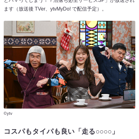
とハマってしまう！？沼落ち必至サービスSP」が放送され
ます（放送後 TVer、ytvMyDo! で配信予定）。
©ytv
コスパもタイパも良い「走る○○○○」