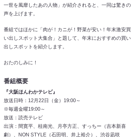
一世を風靡したあの人物」が紹介されると、一同は驚きの
声を上げます。
番組ではほかに「肉が！カニが！野菜が安い！年末激安買
い出しスポット大集合」と題して、年末におすすめの買い
出しスポットを紹介します。
おたのしみに！
番組概要
『大阪ほんわかテレビ』
放送日時：12月22日（金）19:00～
※毎週金曜19:00～
放送：読売テレビ
出演：間寛平、桂南光、月亭方正、すっちー（吉本新喜
劇）、NON STYLE（石田明、井上裕介）、渋谷凪咲