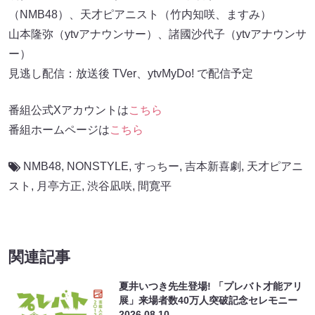
（NMB48）、天才ピアニスト（竹内知咲、ますみ）
山本隆弥（ytvアナウンサー）、諸國沙代子（ytvアナウンサ
ー）
見逃し配信：放送後 TVer、ytvMyDo! で配信予定
番組公式Xアカウントは
こちら
番組ホームページは
こちら
NMB48
,
NONSTYLE
,
すっちー
,
吉本新喜劇
,
天才ピアニ
スト
,
月亭方正
,
渋谷凪咲
,
間寛平
関連記事
夏井いつき先生登場! 「プレバト才能アリ
展」来場者数40万人突破記念セレモニー
2026.08.10