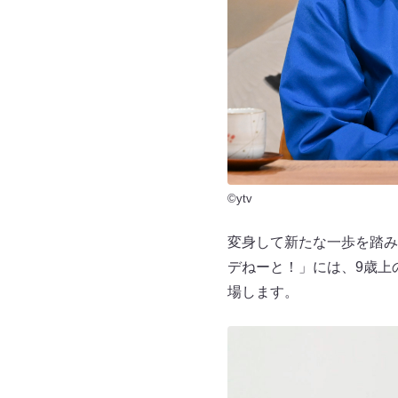
©ytv
変身して新たな一歩を踏み
デねーと！」には、9歳上
場します。