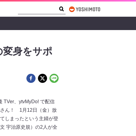
Search Form
Search
の変身をサポ
r、ytvMyDo! で配信
ん！ 1月12日（金）放
てしまったという主婦が登
文 宇治原史規）の2人が全