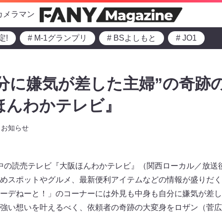
カメラマン
定!
# M-1グランプリ
# BSよしもと
# JO1
分に嫌気が差した主婦”の奇跡
ほんわかテレビ』
お知らせ
中の読売テレビ『大阪ほんわかテレビ』（関西ローカル／放送後 TVe
めスポットやグルメ、最新便利アイテムなどの情報が盛りだくさ
ーデねーと！」のコーナーには外見も中身も自分に嫌気が差し
強い想いを叶えるべく、依頼者の奇跡の大変身をロザン（菅広