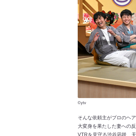
©ytv
そんな依頼主がプロのヘア
大変身を果たした妻への反
VTRを見守る渋谷凪咲、