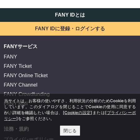
FANY IDとは
FANY IDに登録・ログインする
FANYサービス
FANY
FANY Ticket
FANY Online Ticket
FANY Channel
FANY Crowdfunding
当サイトは、お客様の使いやすさ、利用状況の分析のためCookieを利用
FANY Mall
しています。このダイアログを閉じることでCookieの使用に同意する
か、詳細を確認したい場合は、
[Cookieの設定]
または
[プライバシーポ
FANY Commu
リシー]
をご参照ください。
法務・規約
閉じる
プライバシーポリシー