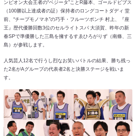
ンピオン大会王者の“ベジータ”ことR藤本、ゴールドビブス
（100勝以上達成者の証）保持者のロングコートダディ 堂
前、“チープモノマネ”の巧手・フルーツポンチ 村上、『座
王』歴代優勝回数3位のセルライトスパ 大須賀、昨年の新
春SPで準優勝した三島を擁するすゑひろがりず（南條、三
島）が参戦します。
人気芸人12名で行うし烈なお笑いバトルの結果、勝ち残っ
た2名がAグループの代表者2名と決勝ステージを戦いま
す。