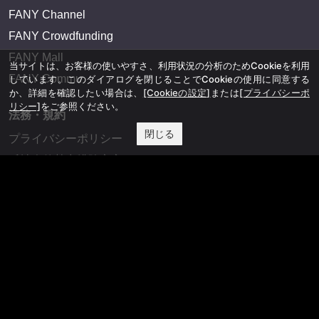
FANY Channel
FANY Crowdfunding
FANY Mall
当サイトは、お客様の使いやすさ、利用状況の分析のためCookieを利用
FANY Commu
しています。このダイアログを閉じることでCookieの使用に同意する
か、詳細を確認したい場合は、
[Cookieの設定]
または
[プライバシーポ
リシー]
をご参照ください。
法務・規約
閉じる
プライバシーポリシー
反社会的勢力排除宣言
会社情報
吉本興業株式会社
お問い合わせ
その他
よしもとニュースセンターアーカイブ