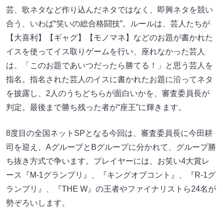
芸、歌ネタなど作り込んだネタではなく、即興ネタを競い
合う、いわば“笑いの総合格闘技”。ルールは、芸人たちが
【大喜利】【ギャグ】【モノマネ】などのお題が書かれた
イスを使ってイス取りゲームを行い、座れなかった芸人
は、「このお題であいつだったら勝てる！」と思う芸人を
指名。指名された芸人のイスに書かれたお題に沿ってネタ
を披露し、2人のうちどちらが面白いかを、審査委員長が
判定。最後まで勝ち残った者が“座王”に輝きます。
8度目の全国ネットSPとなる今回は、審査委員長に今田耕
司を迎え、AグループとBグループに分かれて、グループ勝
ち抜き方式で争います。プレイヤーには、お笑い4大賞レ
ース『M-1グランプリ』、『キングオブコント』、『R-1グ
ランプリ』、『THE W』の王者やファイナリストら24名が
勢ぞろいします。