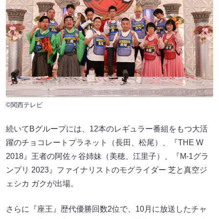
©関西テレビ
続いてBグループには、12本のレギュラー番組をもつ大活
躍のチョコレートプラネット（長田、松尾）、『THE W
2018』王者の阿佐ヶ谷姉妹（美穂、江里子）、『M-1グラ
ンプリ 2023』ファイナリストのモグライダー 芝と真空ジ
ェシカ ガクが出場。
さらに『座王』歴代優勝回数2位で、10月に放送したチャ