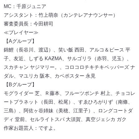
MC：千原ジュニア
アシスタント：竹上萌奈（カンテレアナウンサー）
審査委員長：今田耕司
≪プレイヤー≫
【Aグループ】
錦鯉（長谷川、渡辺）、笑い飯 西田、アルコ＆ピース 平
子、友近、しずる KAƵMA、サルゴリラ（赤羽、児玉）、
スカチャン ヤジマリー。、コロコロチキチキペッパーズ ナ
ダル、マユリカ 阪本、カベポスター 永見
【Bグループ】
モグライダー 芝、Ｒ藤本、フルーツポンチ 村上、チョコレ
ートプラネット（長田、松尾）、すゑひろがりず（南條、
三島）、阿佐ヶ谷姉妹（美穂、江里子）、ロングコートダ
ディ 堂前、セルライトスパ 大須賀、真空ジェシカ ガク
作家お題芸人：ですよ。