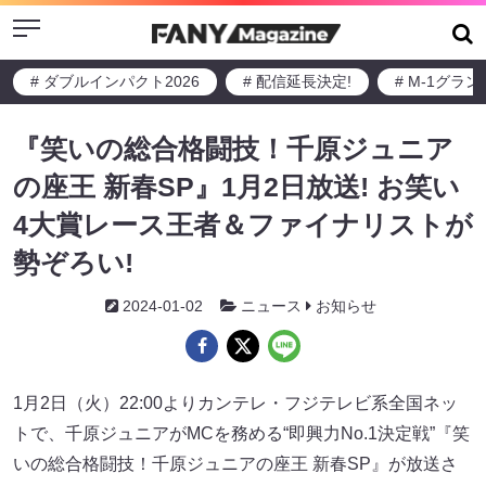
Menu
# ダブルインパクト2026
# 配信延長決定!
# M-1グラ
『笑いの総合格闘技！千原ジュニア
の座王 新春SP』1月2日放送! お笑い
4大賞レース王者＆ファイナリストが
勢ぞろい!
2024-01-02
ニュース
お知らせ
1月2日（火）22:00よりカンテレ・フジテレビ系全国ネッ
トで、千原ジュニアがMCを務める“即興力No.1決定戦”『笑
いの総合格闘技！千原ジュニアの座王 新春SP』が放送さ