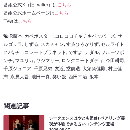
番組公式X（旧Twitter）は
こちら
番組公式ホームページは
こちら
TVerは
こちら
R藤本
,
カベポスター
,
コロコロチキチキペッパーズ
,
サ
ルゴリラ
,
しずる
,
スカチャン
,
すゑひろがりず
,
セルライト
スパ
,
チョコレートプラネット
,
ですよ
,
ナダル
,
フルーツポ
ンチ
,
マユリカ
,
ヤジマリー
,
ロングコートダディ
,
今田耕司
,
千原ジュニア
,
千原兄弟
,
友近
,
堂前透
,
大須賀健剛
,
村上健
志
,
永見大吾
,
池田一真
,
笑い飯
,
西田幸治
,
阪本
関連記事
シークエンスはやとも監修! ペアリング霊
視が体験できる占いコンテンツ登場
2026.08.07