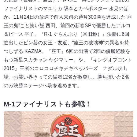
ファイナリストのマユリカ 阪本とカベポスター 永見のほ
か、11月24日の放送で前人未踏の通算300勝を達成した“座
王の鬼”こと笑い飯 西田、前回の新春SPで優勝したアルコ
＆ピース 平子、『R-1 ぐらんぷり（※旧称）』決勝に6回
進出したピン芸の女王・友近、“座王の破壊神”の異名を持
つしずる KAƵMA、『座王』6回の出演で2回の優勝経験を
もつ新星スカチャン ヤジマリー。や、『キングオブコント
2015』王者のコロコロチキチキペッパーズ ナダルが出
場。お笑い界きっての猛者12名が激突し、勝ち抜いた2名
のみ決勝ステージへ駒を進めます。
M-1ファイナリストも参戦！