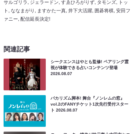
サルゴリラ
,
ジェラードン
,
すゑひろがりず
,
タモンズ
,
トッ
ト
,
ななまがり
,
ますかた一真
,
井下大活躍
,
囲碁将棋
,
安田フ
ァニー
,
配信延長決定!
関連記事
シークエンスはやとも監修! ペアリング霊
視が体験できる占いコンテンツ登場
2026.08.07
バカリズム脚本! 舞台『ノンレムの窓』
vol.2のFANYチケット1次先行受付スター
ト
2026.08.07