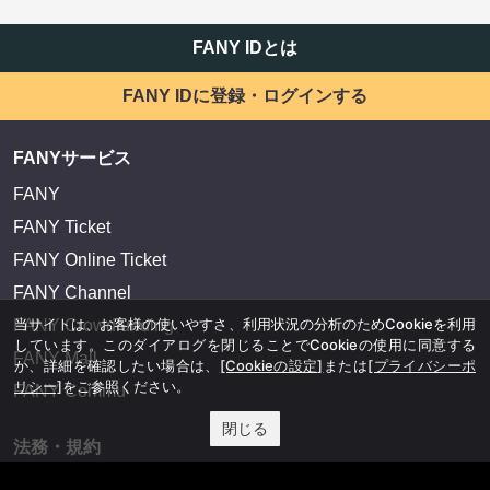
FANY IDとは
FANY IDに登録・ログインする
FANYサービス
FANY
FANY Ticket
FANY Online Ticket
FANY Channel
当サイトは、お客様の使いやすさ、利用状況の分析のためCookieを利用
FANY Crowdfunding
しています。このダイアログを閉じることでCookieの使用に同意する
FANY Mall
か、詳細を確認したい場合は、
[Cookieの設定]
または
[プライバシーポ
リシー]
をご参照ください。
FANY Commu
閉じる
法務・規約
プライバシーポリシー