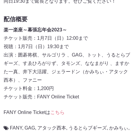
同日19:30まで延長となります。ぜひご覧ください！
配信概要
楽一楽座～幕張忘年会2023～
チケット販売：1月7日（日）12:00まで
視聴：1月7日（日）19:30まで
出演：囲碁将棋、サルゴリラ 、GAG、トット、うるとらブ
ギーズ、すゑひろがりず、タモンズ、ななまがり 、ますか
た一真、井下大活躍、ジェラードン（かみちぃ・アタック
西本）、ファニー
チケット料金：1,200円
チケット販売：FANY Online Ticket
FANY Online Ticketは
こちら
FANY
,
GAG
,
アタック西本
,
うるとらブギーズ
,
かみちぃ
,