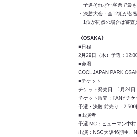
予選それぞれ客票で最も
・決勝大会：全12組が各
1位が同点の場合は審査
《OSAKA》
■日程
2月29日（木）予選：12:00-1
■会場
COOL JAPAN PARK O
■チケット
チケット発売日：1月24日
チケット販売：FANYチケット（
予選・決勝 前売り：2,500円
■出演者
予選 MC：ヒューマン中
出演：NSC大阪46期生、