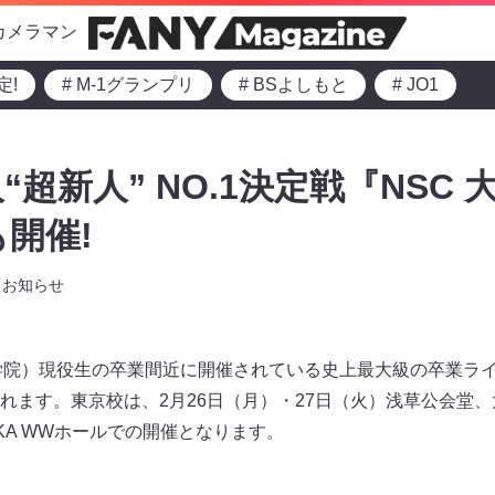
カメラマン
定!
# M-1グランプリ
# BSよしもと
# JO1
超新人” NO.1決定戦『NSC 
も開催!
お知らせ
学院）現役生の卒業間近に開催されている史上最大級の卒業ライ
れます。東京校は、2月26日（月）・27日（火）浅草公会堂、
 OSAKA WWホールでの開催となります。