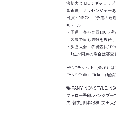
決勝大会 MC：ギャロップ
審査員：メッセンジャーあ
出演：NSC生（予選の通過
■ルール
・予選：各審査員100点満
客票で最も票数を獲得し
・決勝大会：各審査員10
1位が同点の場合は審査
FANYチケット（会場）は
FANY Online Ticket（配
FANY
,
NONSTYLE
,
NS
ファロー吾郎
,
パンクブー
夫
,
哲夫
,
囲碁将棋
,
文田大