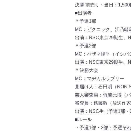
決勝 前売り・当日：1,500円
■出演者
＊予選1部
MC：ピクニック、江凸崎
出演：NSC東京29期生、
＊予選2部
MC：ハザマ陽平（イシバ
出演：NSC東京29期生、
＊決勝大会
MC：マヂカルラブリー
見届け人：石田明（NON 
芸人審査員：竹若元博（バ
審査員：遠藤敬（放送作家
出演：NSC生（予選1部・
■ルール
・予選1部・2部：予選そ