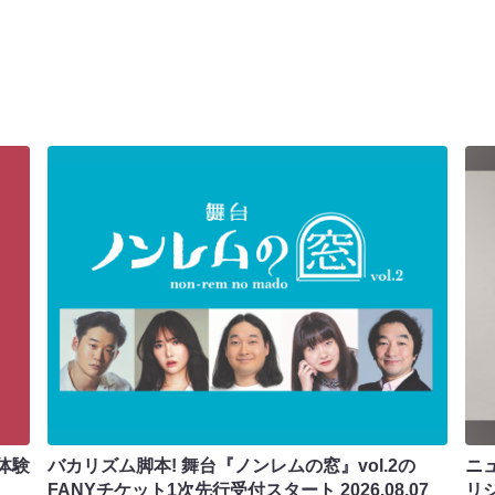
体験
バカリズム脚本! 舞台『ノンレムの窓』vol.2の
ニ
FANYチケット1次先行受付スタート
2026.08.07
リ