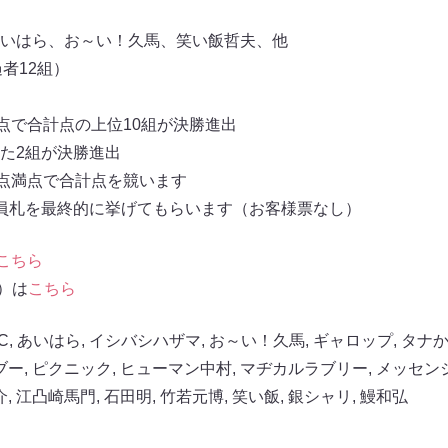
いはら、お～い！久馬、笑い飯哲夫、他
者12組）
点で合計点の上位10組が決勝進出
た2組が決勝進出
0点満点で合計点を競います
員札を最終的に挙げてもらいます（お客様票なし）
こちら
信）は
こちら
C
,
あいはら
,
イシバシハザマ
,
お～い！久馬
,
ギャロップ
,
タナ
ブー
,
ピクニック
,
ヒューマン中村
,
マヂカルラブリー
,
メッセン
介
,
江凸崎馬門
,
石田明
,
竹若元博
,
笑い飯
,
銀シャリ
,
鰻和弘