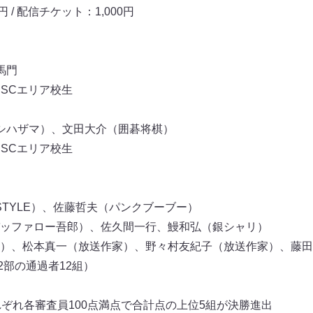
 / 配信チケット：1,000円
馬門
NSCエリア校生
シハザマ）、文田大介（囲碁将棋）
NSCエリア校生
STYLE）、佐藤哲夫（パンクブーブー）
ッファロー吾郎）、佐久間一行、鰻和弘（銀シャリ）
）、松本真一（放送作家）、野々村友紀子（放送作家）、藤田
2部の通過者12組）
れぞれ各審査員100点満点で合計点の上位5組が決勝進出