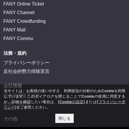
FANY Online Ticket
FANY Channel
FANY Crowdfunding
FANY Mall
FANY Commu
法務・規約
プライバシーポリシー
反社会的勢力排除宣言
会社情報
当サイトは、お客様の使いやすさ、利用状況の分析のためCookieを利用
吉本興業株式会社
しています。このダイアログを閉じることでCookieの使用に同意する
か、詳細を確認したい場合は、
[Cookieの設定]
または
[プライバシーポ
お問い合わせ
リシー]
をご参照ください。
閉じる
その他
よしもとニュースセンターアーカイブ