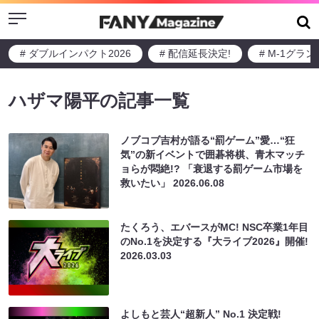
Menu
# ダブルインパクト2026
# 配信延長決定!
# M-1グラ
ハザマ陽平の記事一覧
ノブコブ吉村が語る“罰ゲーム”愛…“狂
気”の新イベントで囲碁将棋、青木マッチ
ョらが悶絶!? 「衰退する罰ゲーム市場を
救いたい」
2026.06.08
たくろう、エバースがMC! NSC卒業1年目
のNo.1を決定する『大ライブ2026』開催!
2026.03.03
よしもと芸人“超新人” No.1 決定戦!