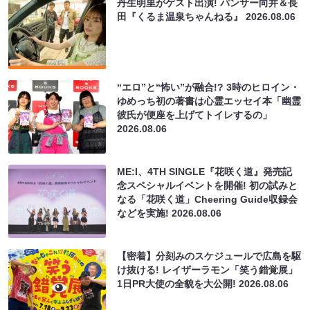
丹生明里がゲスト出演! パンサー向井＆長
田『くるま温泉ちゃんねる』
2026.08.06
“エロ”と“怖い”が融合!? 3時のヒロイン・
ゆめっち初の著書は心霊エッセイ本「幽霊
彼氏が便座を上げてトイレするの」
2026.08.06
ME:I、4TH SINGLE『花咲く道』発売記
念スペシャルイベントを開催! 初の試みと
なる「花咲く道」Cheering Guide収録会
などを実施!
2026.08.06
【密着】分刻みのスケジュールで広島を駆
け抜ける! レイザーラモン「笑う錯覚展」
1日PR大使の全貌を大公開!
2026.08.06