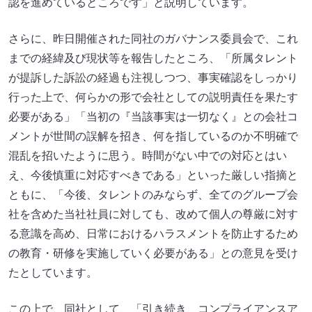
認を進めているところです」と説明しています。
さらに、昨日開催された同社のガバナンス委員会で、これ
までの経緯及び現状等を報告したところ、「所属タレント
が提訴した訴訟の経過も注視しつつ、事実確認をしっかり
行った上で、何らかの形で会社としての説明責任を果たす
必要がある」「当初の『当該事実は一切なく』との会社コ
メントが世間の誤解を招き、何を指しているのか不明確で
混乱を招いたように思う。時間がない中での対応とはい
え、今後慎重に対応すべきである」といった厳しい指摘と
ともに、「今後、タレントのみならず、全てのグループ会
社を含めた当社社員に対しても、改めて個人の尊厳に対す
る意識を高め、日常におけるハラスメントを防止するため
の教育・研修を実施していく必要がある」との意見を受け
たとしています。
この上で、同社として、「引き続き、コンプライアンスア