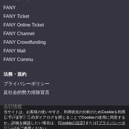
FANY
FANY Ticket
FANY Online Ticket
FANY Channel
FANY Crowdfunding
FANY Mall
FANY Commu
法務・規約
プライバシーポリシー
反社会的勢力排除宣言
会社情報
当サイトは、お客様の使いやすさ、利用状況の分析のためCookieを利用
吉本興業株式会社
しています。このダイアログを閉じることでCookieの使用に同意する
か、詳細を確認したい場合は、
[Cookieの設定]
または
[プライバシーポ
お問い合わせ
リシー]
をご参照ください。