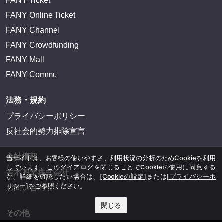
FANY Ticket
FANY Online Ticket
FANY Channel
FANY Crowdfunding
FANY Mall
FANY Commu
法務・規約
プライバシーポリシー
反社会的勢力排除宣言
会社情報
当サイトは、お客様の使いやすさ、利用状況の分析のためCookieを利用
しています。このダイアログを閉じることでCookieの使用に同意する
吉本興業株式会社
か、詳細を確認したい場合は、
[Cookieの設定]
または
[プライバシーポ
リシー]
をご参照ください。
お問い合わせ
閉じる
その他