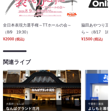
全日本表現力選手権～TTホールの会～
脇田あやつり王
（8/9 19:30）
ら～（8/17 18:
¥2000
¥1500
(税込)
(税込)
関連ライブ