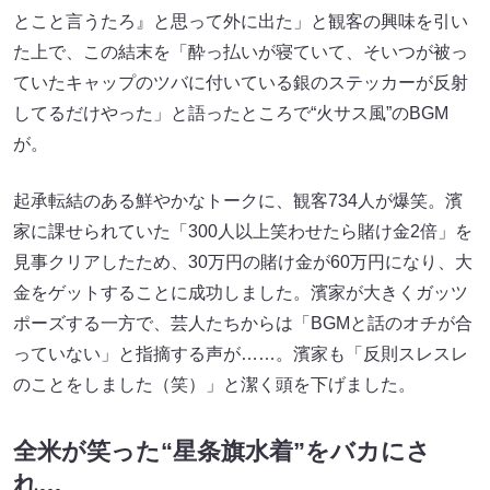
とこと言うたろ』と思って外に出た」と観客の興味を引い
た上で、この結末を「酔っ払いが寝ていて、そいつが被っ
ていたキャップのツバに付いている銀のステッカーが反射
してるだけやった」と語ったところで“火サス風”のBGM
が。
起承転結のある鮮やかなトークに、観客734人が爆笑。濱
家に課せられていた「300人以上笑わせたら賭け金2倍」を
見事クリアしたため、30万円の賭け金が60万円になり、大
金をゲットすることに成功しました。濱家が大きくガッツ
ポーズする一方で、芸人たちからは「BGMと話のオチが合
っていない」と指摘する声が……。濱家も「反則スレスレ
のことをしました（笑）」と潔く頭を下げました。
全米が笑った“星条旗水着”をバカにさ
れ…