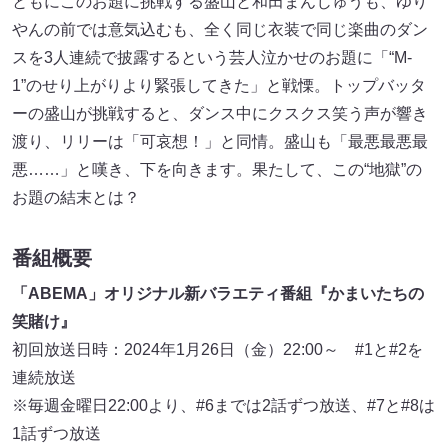
ともにこのお題に挑戦する盛山と和田まんじゅうも、ゆり
やんの前では意気込むも、全く同じ衣装で同じ楽曲のダン
スを3人連続で披露するという芸人泣かせのお題に「“M-
1”のせり上がりより緊張してきた」と戦慄。トップバッタ
ーの盛山が挑戦すると、ダンス中にクスクス笑う声が響き
渡り、リリーは「可哀想！」と同情。盛山も「最悪最悪最
悪……」と嘆き、下を向きます。果たして、この“地獄”の
お題の結末とは？
番組概要
「ABEMA」オリジナル新バラエティ番組『かまいたちの
笑賭け』
初回放送日時：2024年1月26日（金）22:00～ #1と#2を
連続放送
※毎週金曜日22:00より、#6までは2話ずつ放送、#7と#8は
1話ずつ放送