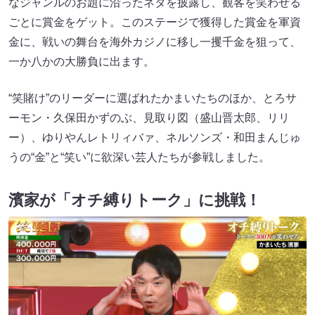
なジャンルのお題に沿ったネタを披露し、観客を笑わせる
ごとに賞金をゲット。このステージで獲得した賞金を軍資
金に、戦いの舞台を海外カジノに移し一攫千金を狙って、
一か八かの大勝負に出ます。
“笑賭け”のリーダーに選ばれたかまいたちのほか、とろサ
ーモン・久保田かずのぶ、見取り図（盛山晋太郎、リリ
ー）、ゆりやんレトリィバァ、ネルソンズ・和田まんじゅ
うの“金”と“笑い”に欲深い芸人たちが参戦しました。
濱家が「オチ縛りトーク」に挑戦！