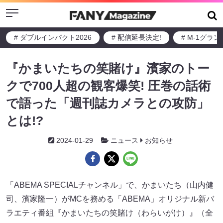
Menu
# ダブルインパクト2026
# 配信延長決定!
# M-1グラ
『かまいたちの笑賭け』濱家のトー
クで700人超の観客爆笑! 圧巻の話術
で語った「週刊誌カメラとの攻防」
とは!?
2024-01-29
ニュース
お知らせ
「ABEMA SPECIALチャンネル」で、かまいたち（山内健
司、濱家隆一）がMCを務める「ABEMA」オリジナル新バ
ラエティ番組『かまいたちの笑賭け（わらいがけ）』（全