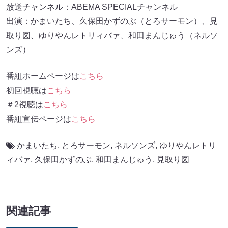
放送チャンネル：ABEMA SPECIALチャンネル
出演：かまいたち、久保田かずのぶ（とろサーモン）、見
取り図、ゆりやんレトリィバァ、和田まんじゅう（ネルソ
ンズ）
番組ホームページは
こちら
初回視聴は
こちら
＃2視聴は
こちら
番組宣伝ページは
こちら
かまいたち
,
とろサーモン
,
ネルソンズ
,
ゆりやんレトリ
ィバァ
,
久保田かずのぶ
,
和田まんじゅう
,
見取り図
関連記事