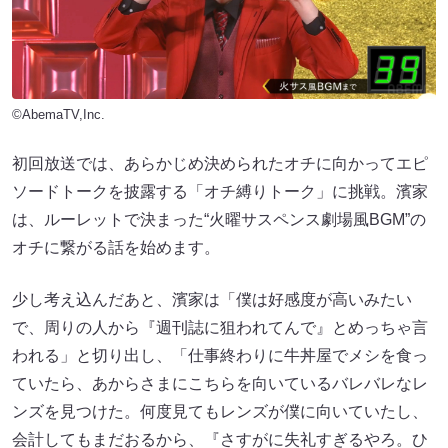
©AbemaTV,Inc.
初回放送では、あらかじめ決められたオチに向かってエピ
ソードトークを披露する「オチ縛りトーク」に挑戦。濱家
は、ルーレットで決まった“火曜サスペンス劇場風BGM”の
オチに繋がる話を始めます。
少し考え込んだあと、濱家は「僕は好感度が高いみたい
で、周りの人から『週刊誌に狙われてんで』とめっちゃ言
われる」と切り出し、「仕事終わりに牛丼屋でメシを食っ
ていたら、あからさまにこちらを向いているバレバレなレ
ンズを見つけた。何度見てもレンズが僕に向いていたし、
会計してもまだおるから、『さすがに失礼すぎるやろ。ひ