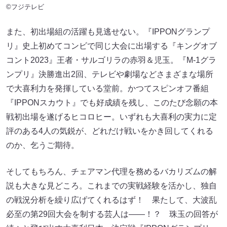
©フジテレビ
また、初出場組の活躍も見逃せない。『IPPONグランプ
リ』史上初めてコンビで同じ大会に出場する『キングオブ
コント2023』王者・サルゴリラの赤羽＆児玉。『M-1グラ
ンプリ』決勝進出2回、テレビや劇場などさまざまな場所
で大喜利力を発揮している堂前。かつてスピンオフ番組
『IPPONスカウト』でも好成績を残し、このたび念願の本
戦初出場を遂げるヒコロヒー。いずれも大喜利の実力に定
評のある4人の気鋭が、どれだけ戦いをかき回してくれる
のか、乞うご期待。
そしてもちろん、チェアマン代理を務めるバカリズムの解
説も大きな見どころ。これまでの実戦経験を活かし、独自
の戦況分析を繰り広げてくれるはず！ 果たして、大波乱
必至の第29回大会を制する芸人は――！？ 珠玉の回答が