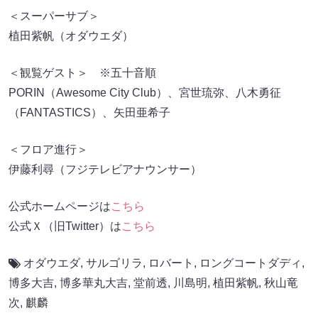
＜スーパーサブ＞
植田紫帆（オダウエダ）
＜観覧ゲスト＞ ※五十音順
PORIN（Awesome City Club）、宮世琉弥、八木勇征
（FANTASTICS）、矢田亜希子
＜フロア進行＞
伊藤利尋（フジテレビアナウンサー）
公式ホームページは
こちら
公式Ｘ（旧Twitter）は
こちら
オダウエダ
,
サルゴリラ
,
ロバート
,
ロングコートダディ
,
博多大吉
,
博多華丸大吉
,
堂前透
,
川島明
,
植田紫帆
,
秋山竜
次
,
麒麟