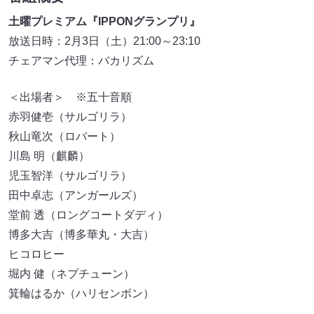
土曜プレミアム『IPPONグランプリ』
放送日時：2月3日（土）21:00～23:10
チェアマン代理：バカリズム
＜出場者＞ ※五十音順
赤羽健壱（サルゴリラ）
秋山竜次（ロバート）
川島 明（麒麟）
児玉智洋（サルゴリラ）
田中卓志（アンガールズ）
堂前 透（ロングコートダディ）
博多大吉（博多華丸・大吉）
ヒコロヒー
堀内 健（ネプチューン）
箕輪はるか（ハリセンボン）