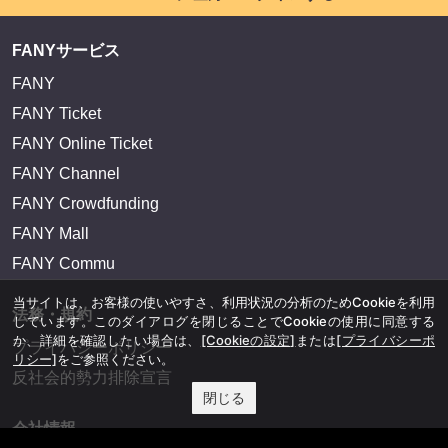
FANYサービス
FANY
FANY Ticket
FANY Online Ticket
FANY Channel
FANY Crowdfunding
FANY Mall
FANY Commu
当サイトは、お客様の使いやすさ、利用状況の分析のためCookieを利用
法務・規約
しています。このダイアログを閉じることでCookieの使用に同意する
か、詳細を確認したい場合は、
[Cookieの設定]
または
[プライバシーポ
プライバシーポリシー
リシー]
をご参照ください。
反社会的勢力排除宣言
閉じる
会社情報