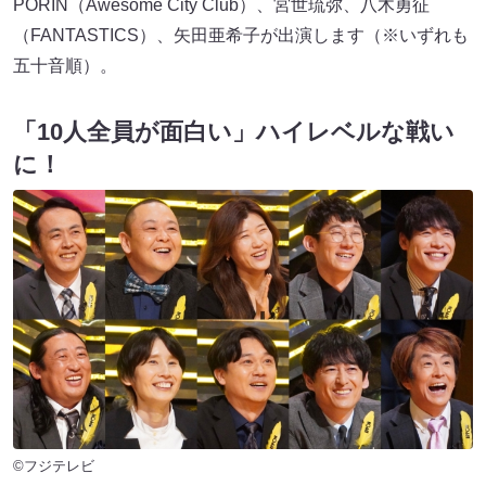
PORIN（Awesome City Club）、宮世琉弥、八木勇征
（FANTASTICS）、矢田亜希子が出演します（※いずれも
五十音順）。
「10人全員が面白い」ハイレベルな戦い
に！
©フジテレビ