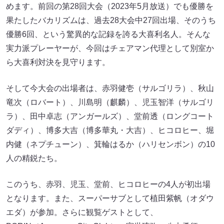
めます。前回の第28回大会（2023年5月放送）でも優勝を
果たしたバカリズムは、過去28大会中27回出場、そのうち
優勝6回、という驚異的な記録を誇る大喜利名人。そんな
実力派プレーヤーが、今回はチェアマン代理として別室か
ら大喜利対決を見守ります。
そして今大会の出場者は、赤羽健壱（サルゴリラ）、秋山
竜次（ロバート）、川島明（麒麟）、児玉智洋（サルゴリ
ラ）、田中卓志（アンガールズ）、堂前透（ロングコート
ダディ）、博多大吉（博多華丸・大吉）、ヒコロヒー、堀
内健（ネプチューン）、箕輪はるか（ハリセンボン）の10
人の精鋭たち。
このうち、赤羽、児玉、堂前、ヒコロヒーの4人が初出場
となります。また、スーパーサブとして植田紫帆（オダウ
エダ）が参加。さらに観覧ゲストとして、