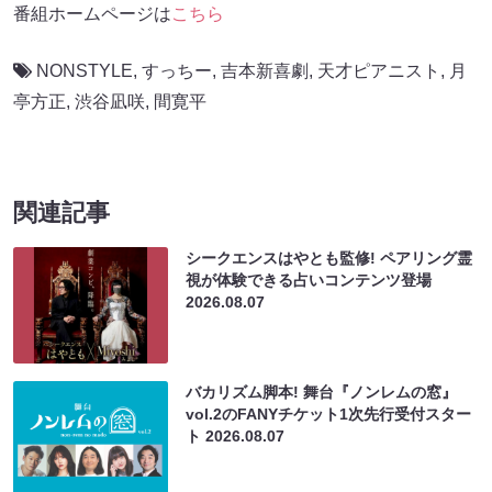
番組ホームページは
こちら
NONSTYLE
,
すっちー
,
吉本新喜劇
,
天才ピアニスト
,
月
亭方正
,
渋谷凪咲
,
間寛平
関連記事
シークエンスはやとも監修! ペアリング霊
視が体験できる占いコンテンツ登場
2026.08.07
バカリズム脚本! 舞台『ノンレムの窓』
vol.2のFANYチケット1次先行受付スター
ト
2026.08.07