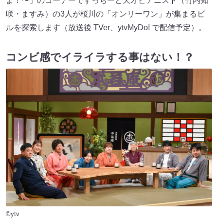
よ！〜」のコーナーですっちーと天才ピアニスト（竹内知
咲・ますみ）の3人が桜川の「オンリーワン」が集まるビ
ルを探索します（放送後 TVer、ytvMyDo! で配信予定）。
コンビ感でイライラする事はない！？
©ytv