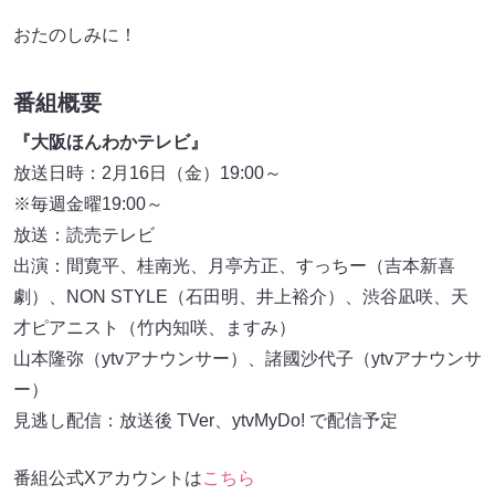
おたのしみに！
番組概要
『大阪ほんわかテレビ』
放送日時：2月16日（金）19:00～
※毎週金曜19:00～
放送：読売テレビ
出演：間寛平、桂南光、月亭方正、すっちー（吉本新喜
劇）、NON STYLE（石田明、井上裕介）、渋谷凪咲、天
才ピアニスト（竹内知咲、ますみ）
山本隆弥（ytvアナウンサー）、諸國沙代子（ytvアナウンサ
ー）
見逃し配信：放送後 TVer、ytvMyDo! で配信予定
番組公式Xアカウントは
こちら