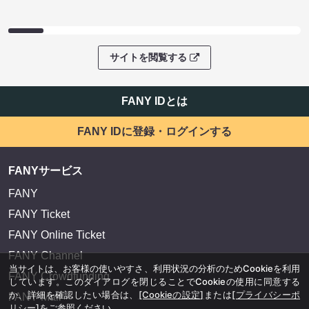
サイトを閲覧する
FANY IDとは
FANY IDに登録・ログインする
FANYサービス
FANY
FANY Ticket
FANY Online Ticket
FANY Channel
当サイトは、お客様の使いやすさ、利用状況の分析のためCookieを利用
FANY Crowdfunding
しています。このダイアログを閉じることでCookieの使用に同意する
か、詳細を確認したい場合は、
[Cookieの設定]
または
[プライバシーポ
FANY Mall
リシー]
をご参照ください。