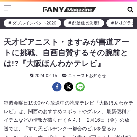
Menu
# ダブルインパクト2026
# 配信延長決定!
# M-1グラ
天才ピアニスト・ますみが書道アー
トに挑戦、自画自賛するその腕前と
は!?『大阪ほんわかテレビ』
2024-02-15
ニュース
お知らせ
毎週金曜日19:00から放送中の読売テレビ『大阪ほんわかテ
レビ』は、関西のおすすめスポットやグルメ、最新便利ア
イテムなどの情報が盛りだくさん！ 2月16日（金）の放
送では、「すち天ビルヂング〜都会のビルを登るわ