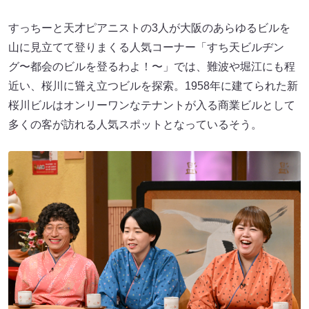
すっちーと天才ピアニストの3人が大阪のあらゆるビルを
山に見立てて登りまくる人気コーナー「すち天ビルヂン
グ〜都会のビルを登るわよ！〜」では、難波や堀江にも程
近い、桜川に聳え立つビルを探索。1958年に建てられた新
桜川ビルはオンリーワンなテナントが入る商業ビルとして
多くの客が訪れる人気スポットとなっているそう。