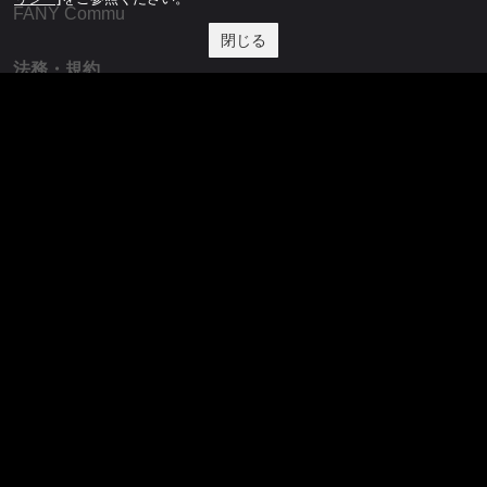
FANY Commu
閉じる
法務・規約
プライバシーポリシー
反社会的勢力排除宣言
会社情報
吉本興業株式会社
お問い合わせ
その他
よしもとニュースセンターアーカイブ
©YOSHIMOTO KOGYO, All Rights Reserved.