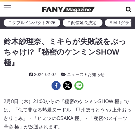
Menu
# ダブルインパクト2026
# 配信延長決定!
# M-1グラ
鈴木紗理奈、ミキらが失敗談をぶっ
ちゃけ!?『秘密のケンミンSHOW
極』
2024-02-07
ニュース
お知らせ
2月8日（木）21:00からの『秘密のケンミンSHOW 極』で
は、「似て非なる熱愛ヌードル 甲州ほうとう vs 上州おっ
きりこみ」・「ヒミツのOSAKA 極」・「秘密のスイーツ
革命 極」が放送されます。