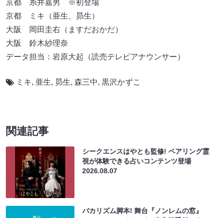
京都 糸井嘉男 ※初登場
京都 ミキ（亜生、昴生）
大阪 岡田圭右（ますだおかだ）
大阪 鈴木紗理奈
データ担当：岩原大起（読売テレビアナウンサー）
ミキ
,
亜生
,
昴生
,
森三中
,
黒沢かずこ
関連記事
シークエンスはやとも監修! ペアリング霊
視が体験できる占いコンテンツ登場
2026.08.07
バカリズム脚本! 舞台『ノンレムの窓』