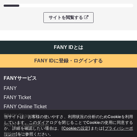
サイトを閲覧する
FANY IDとは
FANY IDに登録・ログインする
FANYサービス
FANY
FANY Ticket
FANY Online Ticket
FANY Channel
当サイトは、お客様の使いやすさ、利用状況の分析のためCookieを利用
しています。このダイアログを閉じることでCookieの使用に同意する
FANY Crowdfunding
か、詳細を確認したい場合は、
[Cookieの設定]
または
[プライバシーポ
リシー]
をご参照ください。
FANY Mall