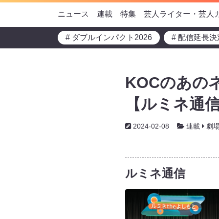
ニュース
連載
特集
芸人ライター・芸人
# ダブルインパクト2026
# 配信延長決
KOCのあの
【ルミネ通信v
2024-02-08
連載
劇
ルミネ通信