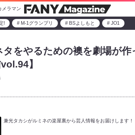
カメラマン
定!
# M-1グランプリ
# BSよしもと
# JO1
ネタをやるための襖を劇場が作
ol.94】
場
兼光タカシがルミネの楽屋裏から芸人情報をお届けします！