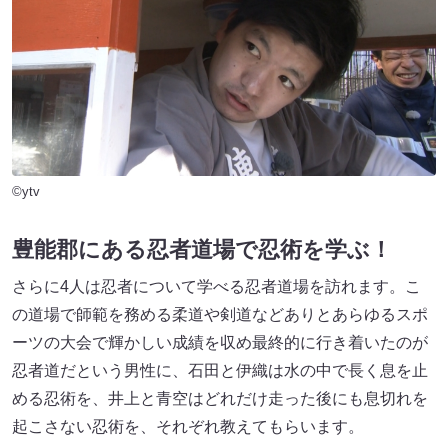
©ytv
豊能郡にある忍者道場で忍術を学ぶ！
さらに4人は忍者について学べる忍者道場を訪れます。こ
の道場で師範を務める柔道や剣道などありとあらゆるスポ
ーツの大会で輝かしい成績を収め最終的に行き着いたのが
忍者道だという男性に、石田と伊織は水の中で長く息を止
める忍術を、井上と青空はどれだけ走った後にも息切れを
起こさない忍術を、それぞれ教えてもらいます。