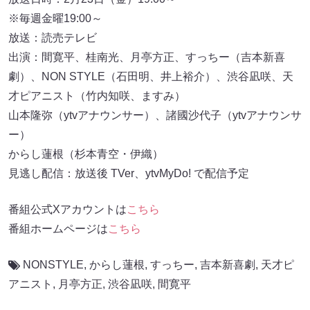
※毎週金曜19:00～
放送：読売テレビ
出演：間寛平、桂南光、月亭方正、すっちー（吉本新喜
劇）、NON STYLE（石田明、井上裕介）、渋谷凪咲、天
才ピアニスト（竹内知咲、ますみ）
山本隆弥（ytvアナウンサー）、諸國沙代子（ytvアナウンサ
ー）
からし蓮根（杉本青空・伊織）
見逃し配信：放送後 TVer、ytvMyDo! で配信予定
番組公式Xアカウントは
こちら
番組ホームページは
こちら
NONSTYLE
,
からし蓮根
,
すっちー
,
吉本新喜劇
,
天才ピ
アニスト
,
月亭方正
,
渋谷凪咲
,
間寛平