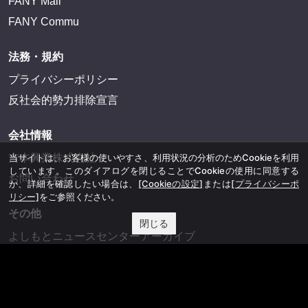
FANY Mall
FANY Commu
法務・規約
プライバシーポリシー
反社会的勢力排除宣言
会社情報
吉本興業株式会社
当サイトは、お客様の使いやすさ、利用状況の分析のためCookieを利用
しています。このダイアログを閉じることでCookieの使用に同意する
お問い合わせ
か、詳細を確認したい場合は、
[Cookieの設定]
または
[プライバシーポ
リシー]
をご参照ください。
その他
閉じる
よしもとニュースセンターアーカイブ
©YOSHIMOTO KOGYO, All Rights Reserved.