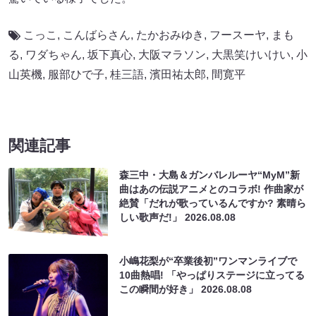
こっこ
,
こんばらさん
,
たかおみゆき
,
フースーヤ
,
まも
る
,
ワダちゃん
,
坂下真心
,
大阪マラソン
,
大黒笑けいけい
,
小
山英機
,
服部ひで子
,
桂三語
,
濱田祐太郎
,
間寛平
関連記事
森三中・大島＆ガンバレルーヤ“MyM”新
曲はあの伝説アニメとのコラボ! 作曲家が
絶賛「だれが歌っているんですか? 素晴ら
しい歌声だ!」
2026.08.08
小嶋花梨が“卒業後初”ワンマンライブで
10曲熱唱! 「やっぱりステージに立ってる
この瞬間が好き」
2026.08.08