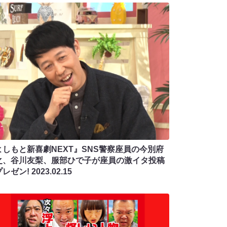
よしもと新喜劇NEXT』SNS警察座員の今別府
之、谷川友梨、服部ひで子が座員の激イタ投稿
プレゼン!
2023.02.15