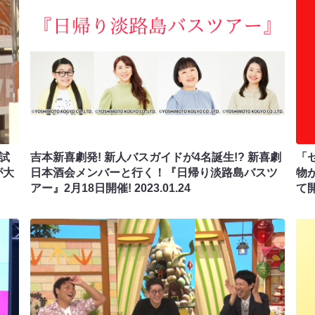
試
吉本新喜劇発! 新人バスガイドが4名誕生!? 新喜劇
「
が大
日本酒会メンバーと行く！『日帰り淡路島バスツ
物が
アー』2月18日開催!
2023.01.24
て