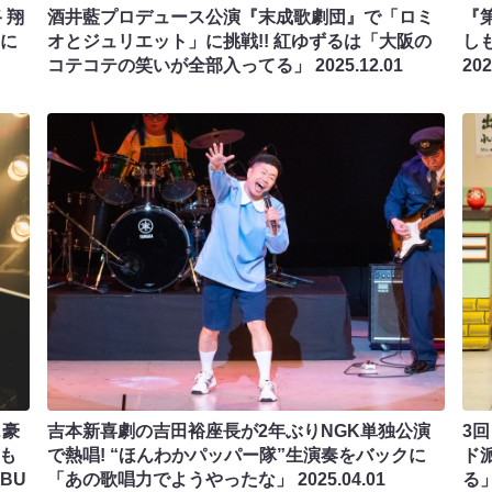
 翔
酒井藍プロデュース公演『末成歌劇団』で「ロミ
『
んに
オとジュリエット」に挑戦!! 紅ゆずるは「大阪の
し
コテコテの笑いが全部入ってる」
2025.12.01
202
…豪
吉本新喜劇の吉田裕座長が2年ぶりNGK単独公演
3
年も
で熱唱! “ほんわかパッパー隊”生演奏をバックに
ド
BU
「あの歌唱力でようやったな」
2025.04.01
る