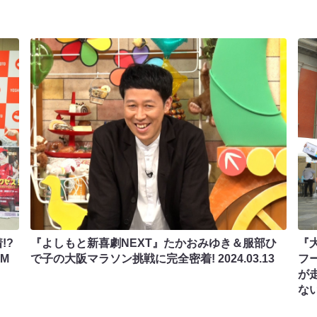
!?
『よしもと新喜劇NEXT』たかおみゆき＆服部ひ
『大
M
で子の大阪マラソン挑戦に完全密着!
2024.03.13
フ
が
な