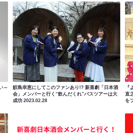
い～
鮫島幸恵にしてこのファンあり!? 新喜劇「日本酒
『
会」メンバーと行く“飲んだくれ”バスツアーは大
直
成功
2023.02.28
を