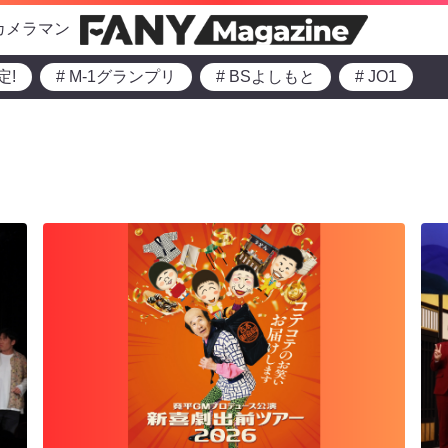
カメラマン
定!
# M-1グランプリ
# BSよしもと
# JO1