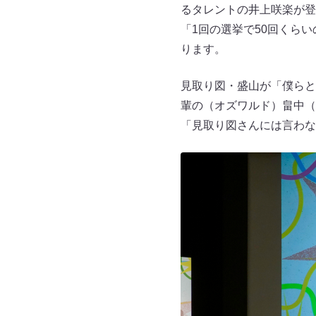
るタレントの井上咲楽が登
「1回の選挙で50回くら
ります。
見取り図・盛山が「僕らと
輩の（オズワルド）畠中（
「見取り図さんには言わな