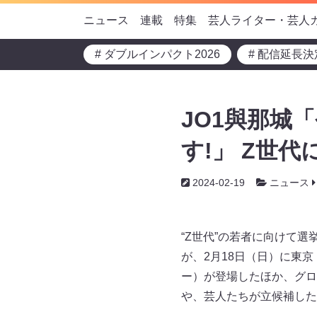
ニュース
連載
特集
芸人ライター・芸人
# ダブルインパクト2026
# 配信延長決
JO1與那城
す!」 Z世
2024-02-19
ニュース
“Z世代”の若者に向けて
が、2月18日（日）に東
ー）が登場したほか、グロ
や、芸人たちが立候補した