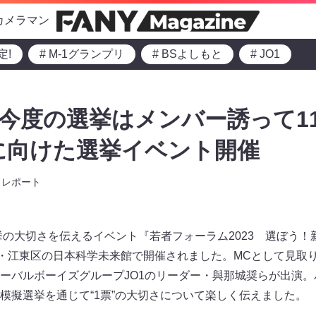
カメラマン
定!
# M-1グランプリ
# BSよしもと
# JO1
「今度の選挙はメンバー誘って1
代に向けた選挙イベント開催
レポート
選挙の大切さを伝えるイベント『若者フォーラム2023 選ぼう
京・江東区の日本科学未来館で開催されました。MCとして見取
ーバルボーイズグループJO1のリーダー・與那城奨らが出演
模擬選挙を通じて“1票”の大切さについて楽しく伝えました。