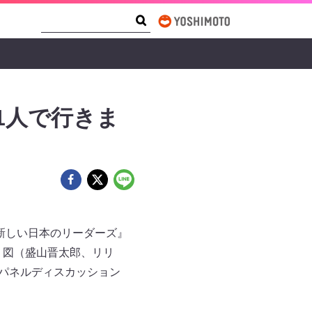
Search Form
Search
1人で行きま
！新しい日本のリーダーズ』
り図（盛山晋太郎、リリ
。パネルディスカッション