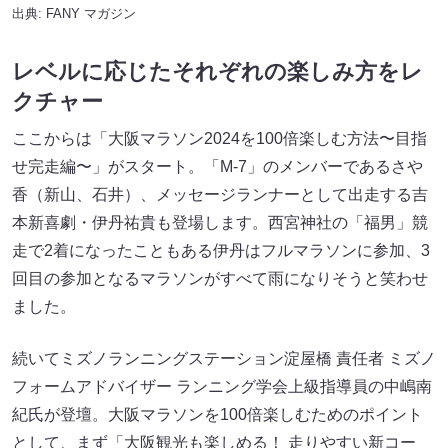
出典:
FANY マガジン
レベルに応じたそれぞれの楽しみ方をレ
クチャー
ここからは「大阪マラソン2024を100倍楽しむ方法〜目指
せ完走編〜」がスタート。「M-7」のメンバーであるさや
香（新山、石井）、メッセージランナーとして出走する吉
本新喜劇・伊丹祐貴も登場します。西宮神社の「福男」競
走で2着になったこともある伊丹はフルマラソンに参加、3
回目の参加となるマラソンがすべて雨になりそうと笑わせ
ました。
続いてミズノランニングステーション淀屋橋 責任者 ミズノ
フォームアドバイザー ランニング学会上級指導員の中嶋南
紀氏が登壇。大阪マラソンを100倍楽しむためのポイント
として、まず「大阪観光も楽しめる！ 走りやすい新コー