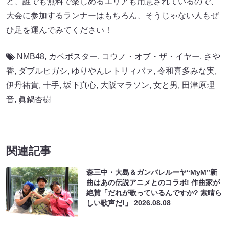
ど、誰でも無料で楽しめるエリアも用意されているので、
大会に参加するランナーはもちろん、そうじゃない人もぜ
ひ足を運んでみてください！
NMB48
,
カベポスター
,
コウノ・オブ・ザ・イヤー
,
さや
香
,
ダブルヒガシ
,
ゆりやんレトリィバァ
,
令和喜多みな実
,
伊丹祐貴
,
十手
,
坂下真心
,
大阪マラソン
,
女と男
,
田津原理
音
,
眞鍋杏樹
関連記事
森三中・大島＆ガンバレルーヤ“MyM”新
曲はあの伝説アニメとのコラボ! 作曲家が
絶賛「だれが歌っているんですか? 素晴ら
しい歌声だ!」
2026.08.08