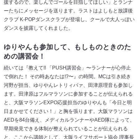
援するので、楽しんでゴールを目指してほしい」とランナ
ーたちにメッセージを送ります。ラストはよしもと放課後
クラブ K-POPダンスクラブが登場し、クールで大人っぽい
ダンスを披露してくれました。
ゆりやんも参加して、もしものときのた
めの講習会！
続いては『教えて!! 「PUSH講習会」〜ランナーが心停止
で倒れた！ その時あなたは!?〜』の時間。MCは引き続き
河野が担当、ゆりやんレトリィバァ、田津原理音も参加し
ます。田津原はフルマラソンに参加することが伝えられる
と、大阪マラソンEXPO応援担当のゆりやんも「今日と明
日まかせてください！」と胸を張ります。大阪マラソンは
AEDを84台備え、メディカルランナーやAED隊によって、
早期発見できる体制が整えられていることが伝えられる
と、ここから講師として、大阪ライフサポート協会 理事長