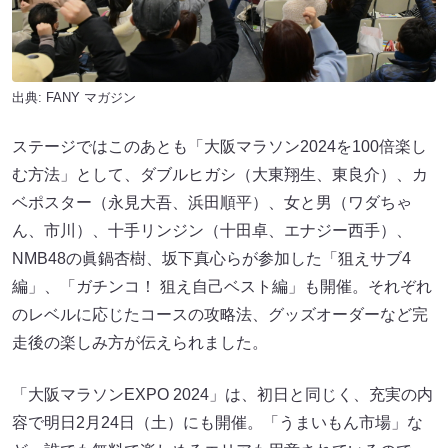
出典:
FANY マガジン
ステージではこのあとも「大阪マラソン2024を100倍楽し
む方法」として、ダブルヒガシ（大東翔生、東良介）、カ
ベポスター（永見大吾、浜田順平）、女と男（ワダちゃ
ん、市川）、十手リンジン（十田卓、エナジー西手）、
NMB48の眞鍋杏樹、坂下真心らが参加した「狙えサブ4
編」、「ガチンコ！ 狙え自己ベスト編」も開催。それぞれ
のレベルに応じたコースの攻略法、グッズオーダーなど完
走後の楽しみ方が伝えられました。
「大阪マラソンEXPO 2024」は、初日と同じく、充実の内
容で明日2月24日（土）にも開催。「うまいもん市場」な