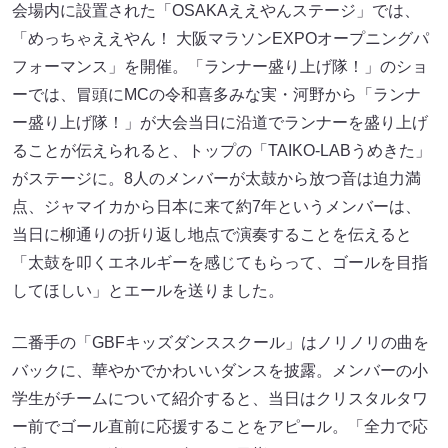
会場内に設置された「OSAKAええやんステージ」では、
「めっちゃええやん！ 大阪マラソンEXPOオープニングパ
フォーマンス」を開催。「ランナー盛り上げ隊！」のショ
ーでは、冒頭にMCの令和喜多みな実・河野から「ランナ
ー盛り上げ隊！」が大会当日に沿道でランナーを盛り上げ
ることが伝えられると、トップの「TAIKO-LABうめきた」
がステージに。8人のメンバーが太鼓から放つ音は迫力満
点、ジャマイカから日本に来て約7年というメンバーは、
当日に柳通りの折り返し地点で演奏することを伝えると
「太鼓を叩くエネルギーを感じてもらって、ゴールを目指
してほしい」とエールを送りました。
二番手の「GBFキッズダンススクール」はノリノリの曲を
バックに、華やかでかわいいダンスを披露。メンバーの小
学生がチームについて紹介すると、当日はクリスタルタワ
ー前でゴール直前に応援することをアピール。「全力で応