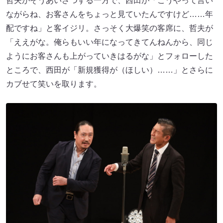
哲夫がそうあいさつする一方で、西田が「こうやって言い
ながらね、お客さんをちょっと見ていたんですけど……年
配ですね」と客イジリ。さっそく大爆笑の客席に、哲夫が
「ええがな。俺らもいい年になってきてんねんから、同じ
ようにお客さんも上がっていきはるがな」とフォローした
ところで、西田が「新規獲得が（ほしい）……」とさらに
カブせて笑いを取ります。