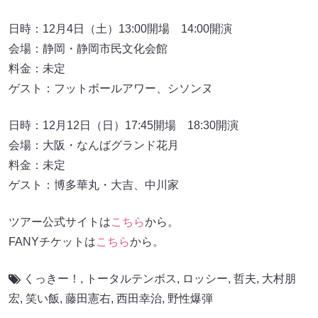
日時：12月4日（土）13:00開場 14:00開演
会場：静岡・静岡市民文化会館
料金：未定
ゲスト：フットボールアワー、シソンヌ
日時：12月12日（日）17:45開場 18:30開演
会場：大阪・なんばグランド花月
料金：未定
ゲスト：博多華丸・大吉、中川家
ツアー公式サイトは
こちら
から。
FANYチケットは
こちら
から。
くっきー！
,
トータルテンボス
,
ロッシー
,
哲夫
,
大村朋
宏
,
笑い飯
,
藤田憲右
,
西田幸治
,
野性爆弾