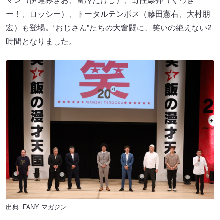
マン（伊達みきお、富澤たけし）、野性爆弾（くっき
ー！、ロッシー）、トータルテンボス（藤田憲右、大村朋
宏）も登場。“おじさん”たちの大奮闘に、笑いの絶えない2
時間となりました。
出典:
FANY マガジン