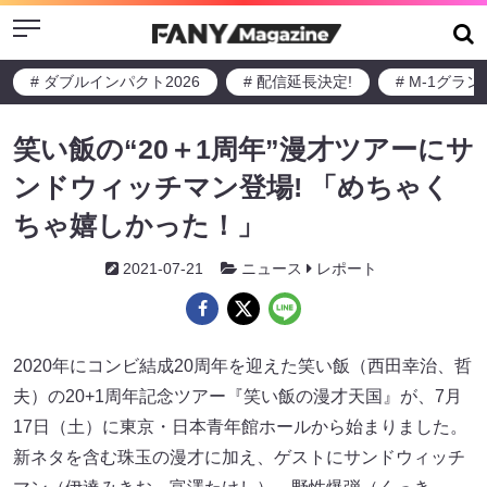
Menu
# ダブルインパクト2026
# 配信延長決定!
# M-1グラ
笑い飯の“20＋1周年”漫才ツアーにサ
ンドウィッチマン登場! 「めちゃく
ちゃ嬉しかった！」
2021-07-21
ニュース
レポート
2020年にコンビ結成20周年を迎えた笑い飯（西田幸治、哲
夫）の20+1周年記念ツアー『笑い飯の漫才天国』が、7月
17日（土）に東京・日本青年館ホールから始まりました。
新ネタを含む珠玉の漫才に加え、ゲストにサンドウィッチ