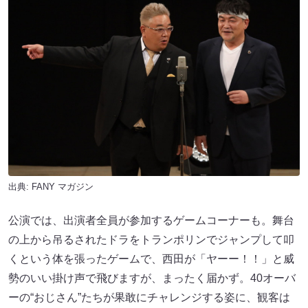
出典:
FANY マガジン
公演では、出演者全員が参加するゲームコーナーも。舞台
の上から吊るされたドラをトランポリンでジャンプして叩
くという体を張ったゲームで、西田が「ヤーー！！」と威
勢のいい掛け声で飛びますが、まったく届かず。40オーバ
ーの“おじさん”たちが果敢にチャレンジする姿に、観客は