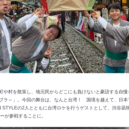
各地の町や村を散策し、地元民からどこにも負けないと豪語する自
村ブラブラ～」。今回の舞台は、なんと台湾！ 国境を越えて、日
N STYLEの2人とともに台湾ロケを行うゲストとして、渋谷
ーが参戦することに。