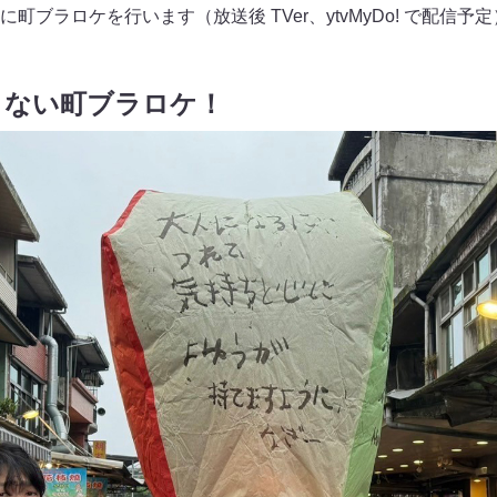
ブラロケを行います（放送後 TVer、ytvMyDo! で配信予
きない町ブラロケ！