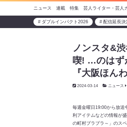
ニュース
連載
特集
芸人ライター・芸人
# ダブルインパクト2026
# 配信延長決
ノンスタ&渋
喫! …のは
『大阪ほん
2024-03-14
ニュース
毎週金曜日19:00から
利アイテムなどの情報が盛り
の町村ブラブラ～」のスペ