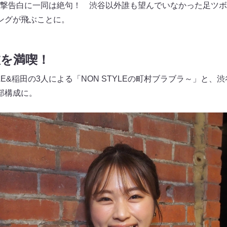
撃告白に一同は絶句！ 渋谷以外誰も望んでいなかった足ツボ
ングが飛ぶことに。
旅を満喫！
YLE&稲田の3人による「NON STYLEの町村ブラブラ～」と
部構成に。