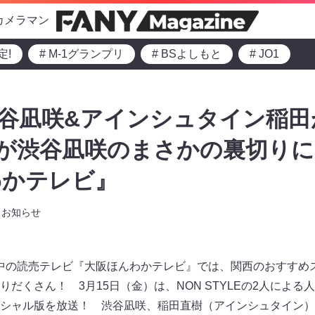
カメラマン
定!
# M-1グランプリ
# BSよしもと
# JO1
谷凪咲&アインシュタイン稲田
ずが渋谷凪咲のまさかの裏切りに
わかテレビ』
お知らせ
放送中の読売テレビ『大阪ほんわかテレビ』では、関西のおすす
だくさん！ 3月15日（金）は、NON STYLEの2人による人気
シャル版を放送！ 渋谷凪咲、稲田直樹（アインシュタイン）