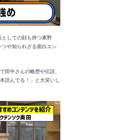
長としての顔も持つ東野
テンツや知られざる面白エン
で田中さんの略歴や伝説、
本読んでる！」と大笑いし