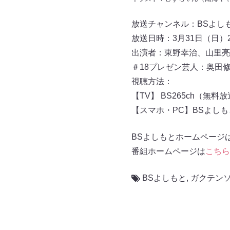
放送チャンネル：BSよしもと 
放送日時：3月31日（日）23:
出演者：東野幸治、山里亮
＃18プレゼン芸人：奥田
視聴方法：
【TV】 BS265ch（無料
【スマホ・PC】BSよし
BSよしもとホームページ
番組ホームページは
こちら
BSよしもと
,
ガクテン