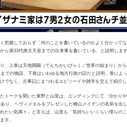
く把握しておらず「何のことを書いているのかよく分かってな
から第33代推古天皇までの出来事を書いている、と説明しま
り、上巻は天地開闢（てんちかいびゃく／世界の始まり）から
皇までの物語、下巻はいわゆる地方行政の話だと説明。巻によ
けでなく、古事記にまつわるエピソードや雑学を交えて紹介し
たトークを聞いた東野と山里は、エンディングにて「分かりや
であり、ヘヴィメタルをプレゼンした橋山メイデンの名前を出
れたい気満々」と言えば、山里も「気持ちいいくらい僕らのこ
ます。