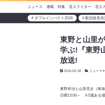
ニュース
連載
特集
芸人ライター・芸人
# ダブルインパクト2026
# 配信延長決
東野と山里が
学ぶ!『東野
放送!
2024-03-30
ニュース
東野幸治と山里亮太（南海
日曜23:00～ ※5週あ