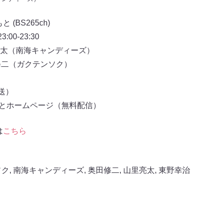
(BS265ch)
00-23:30
太（南海キャンディーズ）
修二（ガクテンソク）
放送）
もとホームページ（無料配信）
は
こちら
ソク
,
南海キャンディーズ
,
奥田修二
,
山里亮太
,
東野幸治