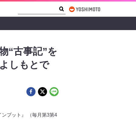
Search Form
Search
物“古事記”を
Sよしもとで
ンプット』 （毎月第3第4