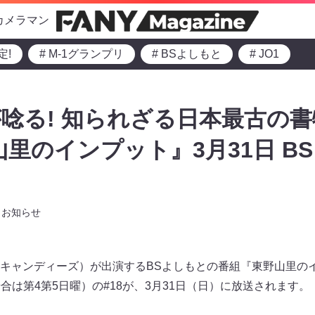
カメラマン
定!
# M-1グランプリ
# BSよしもと
# JO1
唸る! 知られざる日本最古の書
山里のインプット』3月31日 B
お知らせ
キャンディーズ）が出演するBSよしもとの番組『東野山里のイ
る場合は第4第5日曜）の#18が、3月31日（日）に放送されます。