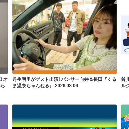
 オ
丹生明里がゲスト出演! パンサー向井＆長田『くる
鈴
わら
ま温泉ちゃんねる』
2026.08.06
ル