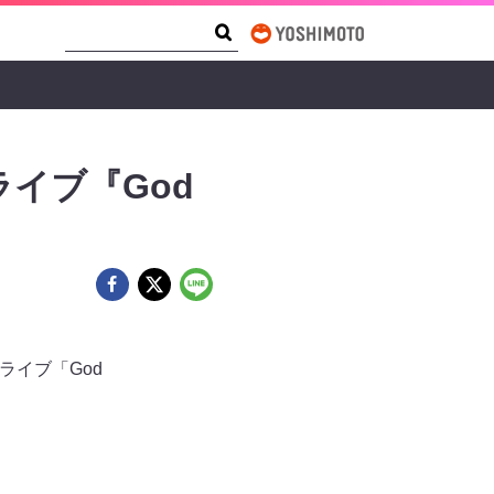
Search Form
Search
イブ『God
ライブ「God