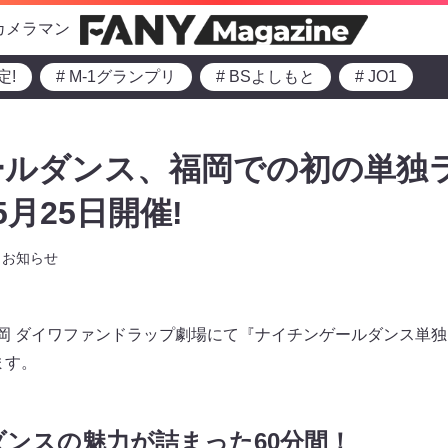
カメラマン
定!
# M-1グランプリ
# BSよしもと
# JO1
ルダンス、福岡での初の単独ラ
』5月25日開催!
お知らせ
福岡 ダイワファンドラップ劇場にて『ナイチンゲールダンス単独
ます。
ンスの魅力が詰まった60分間！