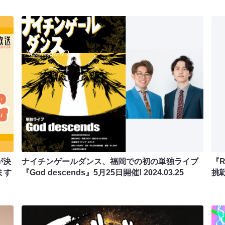
が決
ナイチンゲールダンス、福岡での初の単独ライブ
『R
ます
『God descends』5月25日開催!
2024.03.25
挑