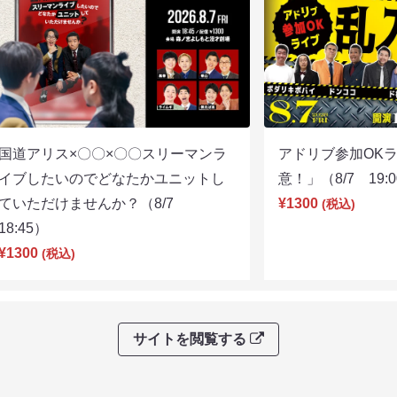
国道アリス×〇〇×〇〇スリーマンラ
アドリブ参加OK
イブしたいのでどなたかユニットし
意！」（8/7 19:
ていただけませんか？（8/7
¥1300
(税込)
18:45）
¥1300
(税込)
サイトを閲覧する