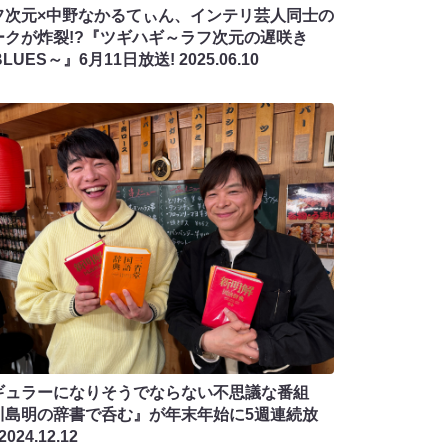
フ次元×中野なかるてぃん、インテリ芸人同士の
ークが炸裂!?『ツギハギ～ラフ次元の遅咲き
BLUES～』6月11日放送!
2025.06.10
ギュラーになりそうでならない不思議な番組
川島明の辞書で呑む』が年末年始に5週連続放
2024.12.12