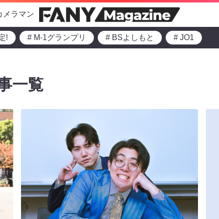
カメラマン
定!
# M-1グランプリ
# BSよしもと
# JO1
事一覧