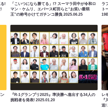
る!
「こいつになら勝てる」!? スーマラ田中が令和ロ
ラ
!
マン・ケムリ、エバース町田らと“お笑い最弱
ト
王”の称号かけてガチンコ勝負
2025.06.25
19
ポン
『R-1グランプリ2025』準決勝へ進出する34人の
レ
挑戦者を発表!
2025.01.20
『
送!