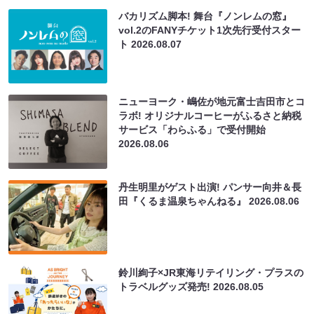
バカリズム脚本! 舞台『ノンレムの窓』
vol.2のFANYチケット1次先行受付スター
ト
2026.08.07
ニューヨーク・嶋佐が地元富士吉田市とコ
ラボ! オリジナルコーヒーがふるさと納税
サービス「わらふる」で受付開始
2026.08.06
丹生明里がゲスト出演! パンサー向井＆長
田『くるま温泉ちゃんねる』
2026.08.06
鈴川絢子×JR東海リテイリング・プラスの
トラベルグッズ発売!
2026.08.05