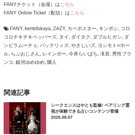
FANYチケット（会場）は
こちら
FANY Online Ticket（配信）は
こちら
FANY
,
kentofukaya
,
ZAZY
,
カベポスター
,
キンボシ
,
コロ
コロチキチキペッパーズ
,
タイ
,
ダイタク
,
ダブルヒガシ
,
ダ
ンビラムーチョ
,
バッテリィズ
,
やさしいズ
,
ヨシモト∞ホー
ル
,
らぶおじさん
,
レインボー
,
今井らいぱち
,
滝音
,
男性ブラ
ンコ
,
銀河ゆめゆめ
,
隣人
関連記事
シークエンスはやとも監修! ペアリング霊
視が体験できる占いコンテンツ登場
2026.08.07