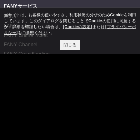
FANYサービス
当サイトは、お客様の使いやすさ、利用状況の分析のためCookieを利用
FANY
しています。このダイアログを閉じることでCookieの使用に同意する
FANY Ticket
か、詳細を確認したい場合は、
[Cookieの設定]
または
[プライバシーポ
リシー]
をご参照ください。
FANY Online Ticket
FANY Channel
閉じる
FANY Crowdfunding
FANY Mall
FANY Commu
法務・規約
プライバシーポリシー
反社会的勢力排除宣言
会社情報
吉本興業株式会社