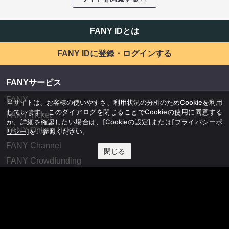
FANY IDとは
FANY IDに登録・ログインする
FANYサービス
FANY
当サイトは、お客様の使いやすさ、利用状況の分析のためCookieを利用
しています。このダイアログを閉じることでCookieの使用に同意する
FANY Ticket
か、詳細を確認したい場合は、
[Cookieの設定]
または
[プライバシーポ
FANY Online Ticket
リシー]
をご参照ください。
FANY Channel
閉じる
FANY Crowdfunding
FANY Mall
FANY Commu
法務・規約