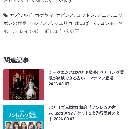
させていただく場合がございます。
オズワルド
,
カゲヤマ
,
ケビンス
,
コットン
,
デニス
,
ニッ
ポンの社長
,
ネルソンズ
,
マユリカ
,
ゆにばーす
,
ヨシモト∞
ホール
,
レインボー
,
紅しょうが
,
蛙亭
関連記事
シークエンスはやとも監修! ペアリング霊
視が体験できる占いコンテンツ登場
2026.08.07
バカリズム脚本! 舞台『ノンレムの窓』
vol.2のFANYチケット1次先行受付スター
ト
2026.08.07