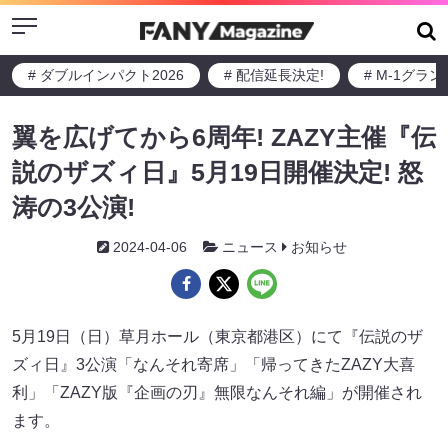
Menu
# ダブルインパクト2026
# 配信延長決定!
# M-1グラ
翼を広げてから6周年! ZAZY主催『伝
説のザズィ日』5月19日開催決定! 怒
涛の3公演!
2024-04-06
ニュース
お知らせ
5月19日（日）草月ホール（東京都港区）にて『伝説のザ
ズィ日』3公演「なんそれ寄席」「帰ってきたZAZY大喜
利」「ZAZY版『企画の刃』無限なんそれ編」が開催され
ます。