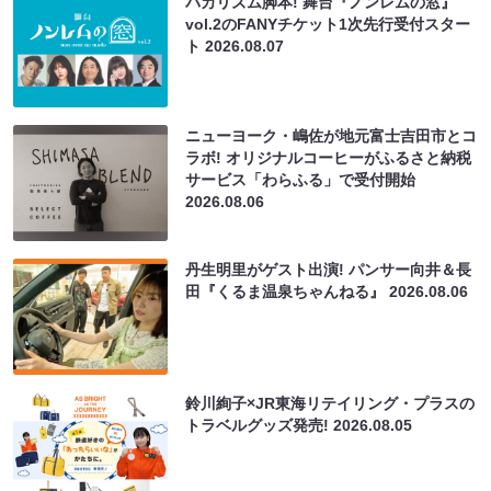
バカリズム脚本! 舞台『ノンレムの窓』
vol.2のFANYチケット1次先行受付スター
ト
2026.08.07
ニューヨーク・嶋佐が地元富士吉田市とコ
ラボ! オリジナルコーヒーがふるさと納税
サービス「わらふる」で受付開始
2026.08.06
丹生明里がゲスト出演! パンサー向井＆長
田『くるま温泉ちゃんねる』
2026.08.06
鈴川絢子×JR東海リテイリング・プラスの
トラベルグッズ発売!
2026.08.05