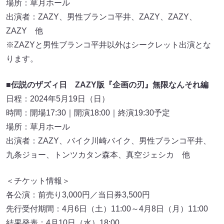
場所：草月ホール
出演者：ZAZY、男性ブランコ平井、ZAZY、ZAZY、
ZAZY 他
※ZAZYと男性ブランコ平井以外はシークレット出演とな
ります。
■伝説のザズィ日 ZAZY版『企画の刃』無限なんそれ編
日程：2024年5月19日（日）
時間：開場17:30｜開演18:00｜終演19:30予定
場所：草月ホール
出演者：ZAZY、バイク川崎バイク、男性ブランコ平井、
九条ジョー、トンツカタン森本、真空ジェシカ 他
＜チケット情報＞
各公演：前売り3,000円／当日券3,500円
先行受付期間：4月6日（土）11:00～4月8日（月）11:00
結果発表：4月10日（水）18:00