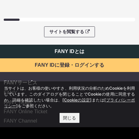
サイトを閲覧する
FANY IDとは
FANY IDに登録・ログインする
FANYサービス
当サイトは、お客様の使いやすさ、利用状況の分析のためCookieを利用
FANY
しています。このダイアログを閉じることでCookieの使用に同意する
か、詳細を確認したい場合は、
[Cookieの設定]
または
[プライバシーポ
FANY Ticket
リシー]
をご参照ください。
FANY Online Ticket
閉じる
FANY Channel
FANY Crowdfunding