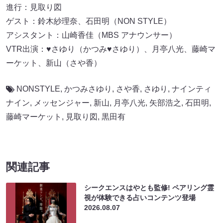
進行：見取り図
ゲスト：鈴木紗理奈、石田明（NON STYLE）
アシスタント：山崎香佳（MBS アナウンサー）
VTR出演：♥さゆり（かつみ♥さゆり）、月亭八光、藤崎マ
ーケット、新山（さや香）
NONSTYLE
,
かつみさゆり
,
さや香
,
さゆり
,
ナインティ
ナイン
,
メッセンジャー
,
新山
,
月亭八光
,
矢部浩之
,
石田明
,
藤崎マーケット
,
見取り図
,
黒田有
関連記事
シークエンスはやとも監修! ペアリング霊
視が体験できる占いコンテンツ登場
2026.08.07