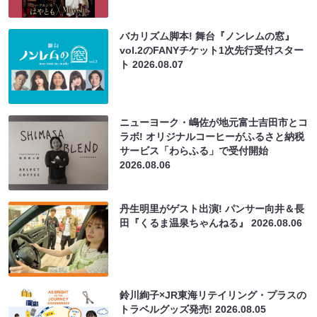
バカリズム脚本! 舞台『ノンレムの窓』
vol.2のFANYチケット1次先行受付スター
ト
2026.08.07
ニューヨーク・嶋佐が地元富士吉田市とコ
ラボ! オリジナルコーヒーがふるさと納税
サービス「わらふる」で受付開始
2026.08.06
丹生明里がゲスト出演! パンサー向井＆長
田『くるま温泉ちゃんねる』
2026.08.06
鈴川絢子×JR東海リテイリング・プラスの
トラベルグッズ発売!
2026.08.05