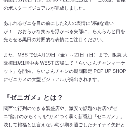
のポスタービジュアルが完成しました。
あふれるゼニを目の前にした2人の表情に明確な違い
が！ おおらかな笑みを浮かべる矢部に、らんらんと目を
光らせる黒田の対照的な表情にご注目ください。
また、MBS では4月19日（金）～21日（日）まで、阪急 大
阪梅田駅1階中央 WEST 広場にて「らいよんチャンマーケ
ット」を開催。らいよんチャンの期間限定 POP UP SHOP
にゼニガメの大型ビジュアルが掲出されます。
『ゼニガメ』とは？
関西で行列のできる繁盛店や、激安で話題のお店の“ゼ
ニ”儲けのからくりを“ガメ”つく暴く新番組『ゼニガメ』。
決して裕福とは言えない幼少期を過ごしたナイナイ矢部と