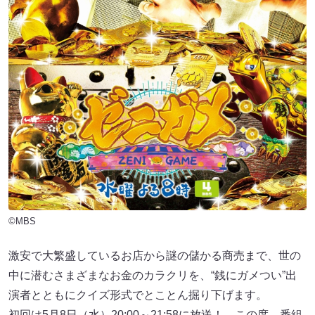
©MBS
激安で大繁盛しているお店から謎の儲かる商売まで、世の
中に潜むさまざまなお金のカラクリを、“銭にガメつい”出
演者とともにクイズ形式でとことん掘り下げます。
初回は5月8日（水）20:00～21:58に放送！ この度、番組