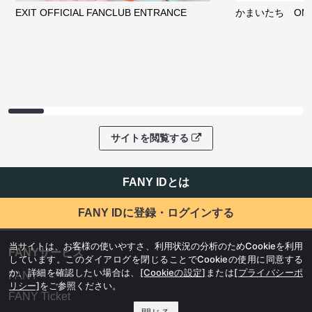
EXIT OFFICIAL FANCLUB ENTRANCE
かまいたち OMA
サイトを閲覧する
FANY IDとは
FANY IDに登録・ログインする
当サイトは、お客様の使いやすさ、利用状況の分析のためCookieを利用
FANYサービス
しています。このダイアログを閉じることでCookieの使用に同意する
か、詳細を確認したい場合は、
[Cookieの設定]
または
[プライバシーポ
FANY
リシー]
をご参照ください。
FANY Ticket