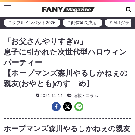
Menu
# ダブルインパクト2026
# 配信延長決定!
# M-1グラ
「お父さんやりすぎw」
息子に引かれた次世代型ハロウィン
パーティー
【ホープマンズ森川やるしかねぇの
親友(おやとも)のすゝめ】
2021-11-14
連載
コラム
ホープマンズ森川やるしかねぇの親友