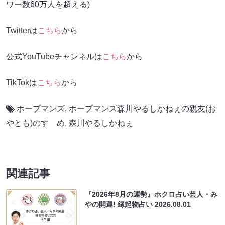
ワー数60万人を超える)
Twitterは
こちら
から
公式YouTubeチャンネルは
こちら
から
TikTokは
こちら
から
ホープマンズ
,
ホープマンズ森川やるしかねぇの親友(お
やとも)のすゝめ
,
森川やるしかねぇ
関連記事
『2026年8月の運勢』ホクロ占い芸人・み
やの開運! 縁起物占い
2026.08.01