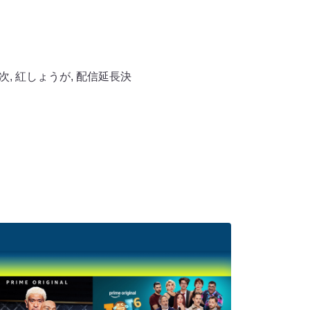
次
,
紅しょうが
,
配信延長決