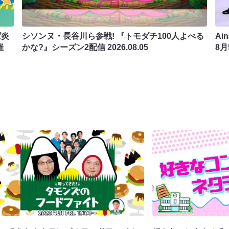
ば炎
シソンヌ・長谷川ら参戦! 『トモダチ100人よべる
Ai
催
かな?』シーズン2配信
2026.08.05
8