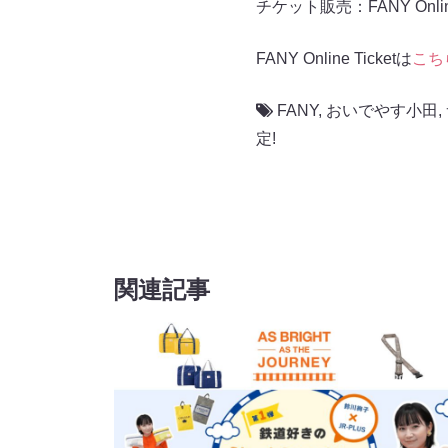
チケット販売：FANY Online 
FANY Online Ticketは
こち
FANY
,
おいでやす小田
,
定!
関連記事