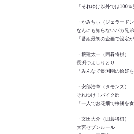
「それゆけ以外では100
・かみちぃ（ジェラードン
なんにも知らないバカ兄弟
「番組最初の企画で設定が
・根建太一（囲碁将棋）
長渕つよしりとり
「みんなで長渕剛の恰好を
・安部浩章（タモンズ）
それゆけ！バイク部
「一人でお花畑で桜餅を食
・文田大介（囲碁将棋）
大宮セブンルール