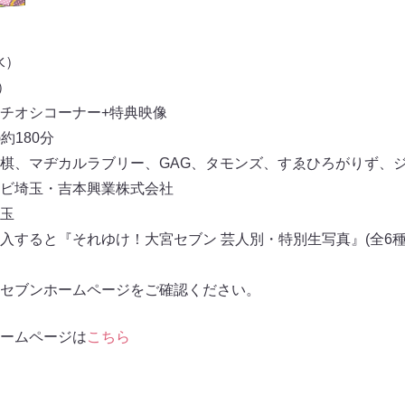
水）
）
チオシコーナー+特典映像
)約180分
棋、マヂカルラブリー、GAG、タモンズ、すゑひろがりず、
レビ埼玉・吉本興業株式会社
玉
入すると『それゆけ！大宮セブン 芸人別・特別生写真』(全6種
セブンホームページをご確認ください。
ームページは
こちら