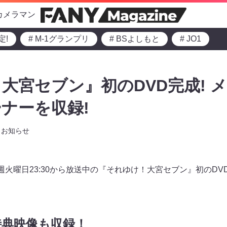
カメラマン
定!
# M-1グランプリ
# BSよしもと
# JO1
大宮セブン』初のDVD完成! 
ナーを収録!
お知らせ
週火曜日23:30から放送中の『それゆけ！大宮セブン』初のDV
特典映像も収録！