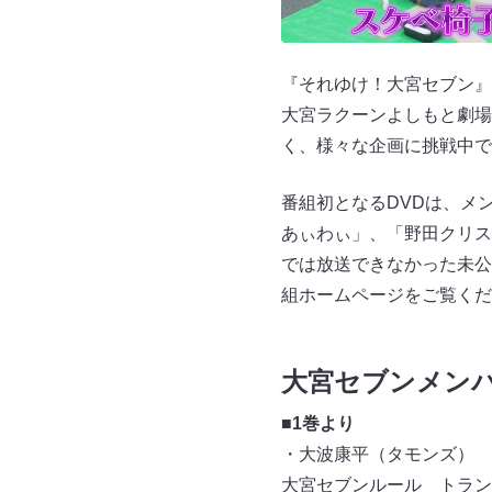
『それゆけ！大宮セブン』は
大宮ラクーンよしもと劇場
く、様々な企画に挑戦中で
番組初となるDVDは、メ
あぃわぃ」、「野田クリス
では放送できなかった未公
組ホームページをご覧くだ
大宮セブンメンバ
■1巻より
・大波康平（タモンズ）
大宮セブンルール トラン