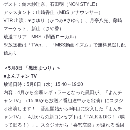
ゲスト：鈴木紗理奈、石田明（NON STYLE）
アシスタント：山崎香佳（MBS アナウンサー）
VTR 出演：♥さゆり（かつみ♥さゆり）、月亭八光、藤崎
マーケット、新山（さや香）
放送エリア：MBS（関西ローカル）
※放送後は「TVer」、「MBS動画イズム」で無料見逃し配
信あり
＜5月8日 「黒田まつり」＞
■
よんチャン TV
放送日時：5月8日（水）15:40～19:00
内容：4月から金曜レギュラーとなった黒田が、『よんチ
ャンTV』（15:40から放送／番組途中から出演）にスタジ
オ出演します！ 番組開始から4年目に突入した『よんチ
ャンTV』。4月からの新コンセプトは「TALK＆DIG！（喋
って掘る！）」。スタジオから「喜怒哀楽」が溢れる番組