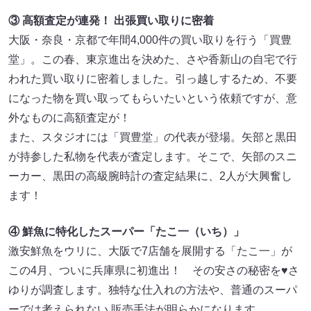
③ 高額査定が連発！ 出張買い取りに密着
大阪・奈良・京都で年間4,000件の買い取りを行う「買豊
堂」。この春、東京進出を決めた、さや香新山の自宅で行
われた買い取りに密着しました。引っ越しするため、不要
になった物を買い取ってもらいたいという依頼ですが、意
外なものに高額査定が！
また、スタジオには「買豊堂」の代表が登場。矢部と黒田
が持参した私物を代表が査定します。そこで、矢部のスニ
ーカー、黒田の高級腕時計の査定結果に、2人が大興奮し
ます！
④ 鮮魚に特化したスーパー「たこ一（いち）」
激安鮮魚をウリに、大阪で7店舗を展開する「たこ一」が
この4月、ついに兵庫県に初進出！ その安さの秘密を♥さ
ゆりが調査します。独特な仕入れの方法や、普通のスーパ
ーでは考えられない 販売手法が明らかになります。