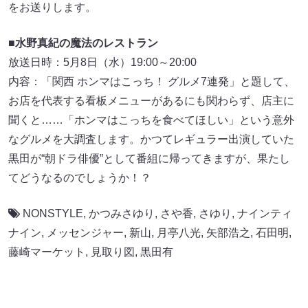
をお送りします。
■
水野真紀の魔法のレストラン
放送日時：5月8日（水）19:00～20:00
内容：「関西 ホンマはこっち！ グルメ7連発」と題して、
お店を代表する看板メニューがあるにも関わらず、店主に
聞くと……「ホンマはこっちを食べてほしい」という意外
なグルメを大調査します。かつてレギュラー出演していた
黒田が“朝ドラ俳優”として番組に帰ってきますが、果たし
てどうなるのでしょうか！？
NONSTYLE
,
かつみさゆり
,
さや香
,
さゆり
,
ナインティ
ナイン
,
メッセンジャー
,
新山
,
月亭八光
,
矢部浩之
,
石田明
,
藤崎マーケット
,
見取り図
,
黒田有