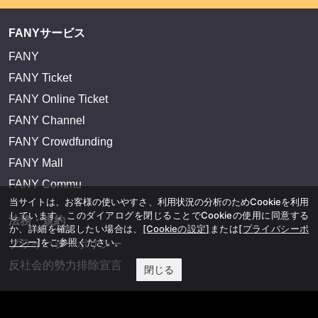
FANYサービス
FANY
FANY Ticket
FANY Online Ticket
FANY Channel
FANY Crowdfunding
FANY Mall
FANY Commu
当サイトは、お客様の使いやすさ、利用状況の分析のためCookieを利用
しています。このダイアログを閉じることでCookieの使用に同意する
法務・規約
か、詳細を確認したい場合は、
[Cookieの設定]
または
[プライバシーポ
リシー]
をご参照ください。
プライバシーポリシー
反社会的勢力排除宣言
閉じる
会社情報