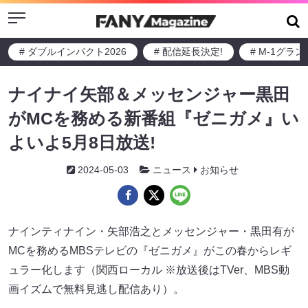
Menu
# ダブルインパクト2026
# 配信延長決定!
# M-1グラ
ナイナイ矢部＆メッセンジャー黒田
がMCを務める新番組『ゼニガメ』い
よいよ5月8日放送!
2024-05-03
ニュース
お知らせ
ナインティナイン・矢部浩之とメッセンジャー・黒田有が
MCを務めるMBSテレビの『ゼニガメ』がこの春からレギ
ュラー化します（関西ローカル ※放送後はTVer、MBS動
画イズムで無料見逃し配信あり）。