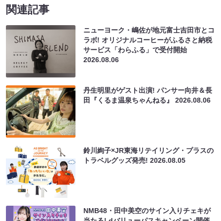
関連記事
ニューヨーク・嶋佐が地元富士吉田市とコ
ラボ! オリジナルコーヒーがふるさと納税
サービス「わらふる」で受付開始
2026.08.06
丹生明里がゲスト出演! パンサー向井＆長
田『くるま温泉ちゃんねる』
2026.08.06
鈴川絢子×JR東海リテイリング・プラスの
トラベルグッズ発売!
2026.08.05
NMB48・田中美空のサイン入りチェキが
当たる! dバリューパスキャンペーン開催