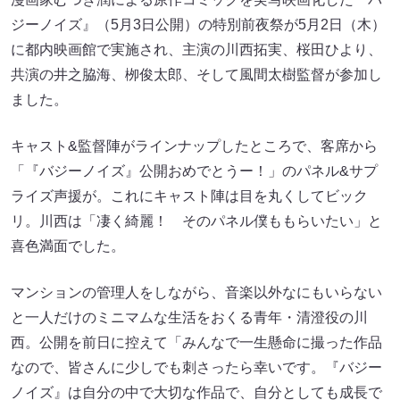
ジーノイズ』（5月3日公開）の特別前夜祭が5月2日（木）
に都内映画館で実施され、主演の川西拓実、桜田ひより、
共演の井之脇海、栁俊太郎、そして風間太樹監督が参加し
ました。
キャスト&監督陣がラインナップしたところで、客席から
「『バジーノイズ』公開おめでとうー！」のパネル&サプ
ライズ声援が。これにキャスト陣は目を丸くしてビック
リ。川西は「凄く綺麗！ そのパネル僕ももらいたい」と
喜色満面でした。
マンションの管理人をしながら、音楽以外なにもいらない
と一人だけのミニマムな生活をおくる青年・清澄役の川
西。公開を前日に控えて「みんなで一生懸命に撮った作品
なので、皆さんに少しでも刺さったら幸いです。『バジー
ノイズ』は自分の中で大切な作品で、自分としても成長で