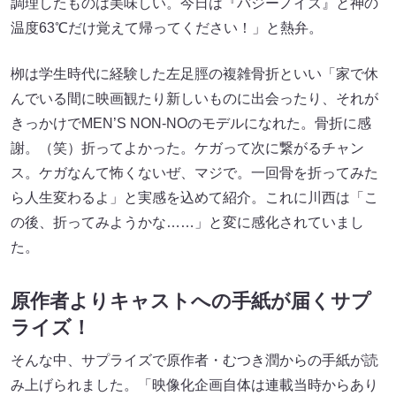
調理したものは美味しい。今日は『バジーノイズ』と神の
温度63℃だけ覚えて帰ってください！」と熱弁。
栁は学生時代に経験した左足脛の複雑骨折といい「家で休
んでいる間に映画観たり新しいものに出会ったり、それが
きっかけでMEN’S NON-NOのモデルになれた。骨折に感
謝。（笑）折ってよかった。ケガって次に繋がるチャン
ス。ケガなんて怖くないぜ、マジで。一回骨を折ってみた
ら人生変わるよ」と実感を込めて紹介。これに川西は「こ
の後、折ってみようかな……」と変に感化されていまし
た。
原作者よりキャストへの手紙が届くサプ
ライズ！
そんな中、サプライズで原作者・むつき潤からの手紙が読
み上げられました。「映像化企画自体は連載当時からあり