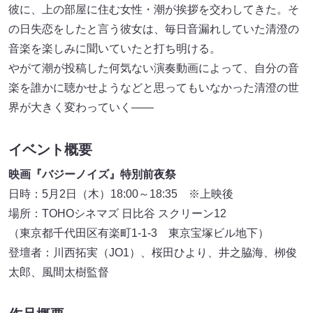
彼に、上の部屋に住む女性・潮が挨拶を交わしてきた。そ
の日失恋をしたと言う彼女は、毎日音漏れしていた清澄の
音楽を楽しみに聞いていたと打ち明ける。
やがて潮が投稿した何気ない演奏動画によって、自分の音
楽を誰かに聴かせようなどと思ってもいなかった清澄の世
界が大きく変わっていく——
イベント概要
映画『バジーノイズ』特別前夜祭
日時：5月2日（木）18:00～18:35 ※上映後
場所：TOHOシネマズ 日比谷 スクリーン12
（東京都千代田区有楽町1-1-3 東京宝塚ビル地下）
登壇者：川西拓実（JO1）、桜田ひより、井之脇海、栁俊
太郎、風間太樹監督