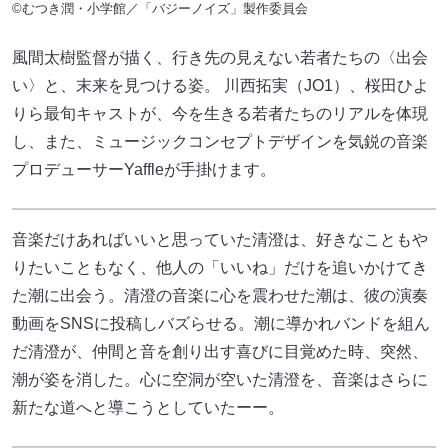
©むつき潤・小学館／「バジーノイズ」製作委員会
風間太樹監督が描く、行き先の見えない若者たちの〈出会
い〉と、末来を見つける姿。 川西拓実（JO1）、桜田ひよ
りら最旬キャストが、今を生きる若者たちのリアルを体現
し、また、ミュージックコンセプトデザインを気鋭の音楽
プロデューサーYaffleが手掛けます。
音楽だけあればいいと思っていた清澄は、好きなこともや
りたいこともなく、他人の「いいね」だけを追いかけてき
た潮に出会う。清澄の音楽に心を震わせた潮は、彼の演奏
動画をSNSに投稿しバズらせる。潮に導かれバンドを組ん
だ清澄が、仲間と音を創り出す喜びに目覚めた時、突然、
潮が姿を消した。心に空洞が空いた清澄を、音楽はさらに
新たな道へと導こうとしていたーー。