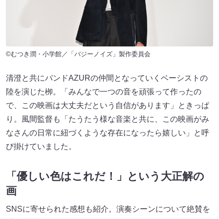
©むつき潤・小学館／「バジーノイズ」製作委員会
清澄と共にバンドAZURの仲間となっていくベーシストの
陸を演じた栁。「みんなで一つの音を頑張って作ったの
で、この映画は大丈夫だという自信があります」ときっぱ
り。風間監督も「たうたう様な音楽と共に、この映画がみ
なさんの日常に紐づくような存在になったら嬉しい」と呼
び掛けていました。
「優しい色はこれだ！」という大正解の
画
SNSに寄せられた感想も紹介。演奏シーンについて絶賛を