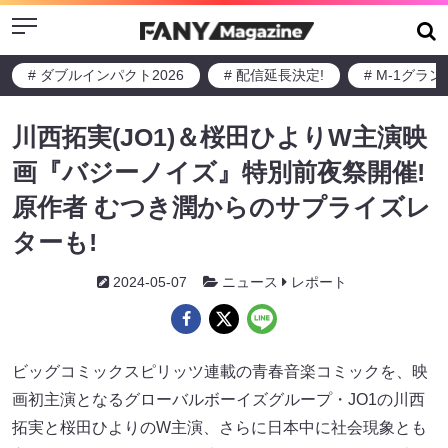
Menu
# ダブルインパクト2026
# 配信延長決定!
# M-1グラ
川西拓実(JO1)＆桜田ひよりW主演映
画『バジーノイズ』特別前夜祭開催!
原作者 むつき潤からのサプライズレ
ターも!
2024-05-07
ニュース
レポート
ビッグコミックスピリッツ連載の青春音楽コミックを、映
画初主演となるグローバルボーイズグループ・JO1の川西
拓実と桜田ひよりのW主演、さらに日本中に社会現象とも