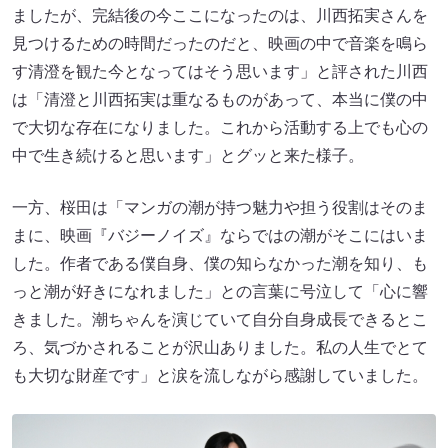
ましたが、完結後の今ここになったのは、川西拓実さんを
見つけるための時間だったのだと、映画の中で音楽を鳴ら
す清澄を観た今となってはそう思います」と評された川西
は「清澄と川西拓実は重なるものがあって、本当に僕の中
で大切な存在になりました。これから活動する上でも心の
中で生き続けると思います」とグッと来た様子。
一方、桜田は「マンガの潮が持つ魅力や担う役割はそのま
まに、映画『バジーノイズ』ならではの潮がそこにはいま
した。作者である僕自身、僕の知らなかった潮を知り、も
っと潮が好きになれました」との言葉に号泣して「心に響
きました。潮ちゃんを演じていて自分自身成長できるとこ
ろ、気づかされることが沢山ありました。私の人生でとて
も大切な財産です」と涙を流しながら感謝していました。