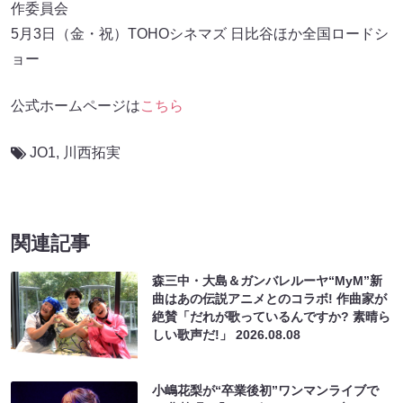
作委員会
5月3日（金・祝）TOHOシネマズ 日比谷ほか全国ロードシ
ョー
公式ホームページは
こちら
JO1
,
川西拓実
関連記事
森三中・大島＆ガンバレルーヤ“MyM”新
曲はあの伝説アニメとのコラボ! 作曲家が
絶賛「だれが歌っているんですか? 素晴ら
しい歌声だ!」
2026.08.08
小嶋花梨が“卒業後初”ワンマンライブで