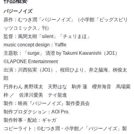
作品概要
バジーノイズ
原作：むつき潤「バジーノイズ」（小学館「ビッグスピリ
ッツコミックス」刊）
監督：風間太樹「silent」「チェリまほ」
music concept design：Yaffle
主題歌：「surge」 清澄 by Takumi Kawanishi（JO1）
©︎LAPONE Entertainment
出演：川西拓実（JO1）、桜田ひより、井之脇海、栁俊太
郎
円井わん 奥野瑛太 天野はな 駒井 蓮 櫻井海音 馬場園
梓 ／ 佐津川愛美 テイ龍進
製作：映画『バジーノイズ』製作委員会
制作プロダクション：AOI Pro.
製作幹事・配給：ギャガ
コピーライト：©むつき潤・小学館／「バジーノイズ」製