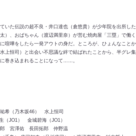
ていた伝説の超不良・井口達也（倉悠貴）が少年院を出所した
太）、おばちゃん（渡辺満里奈）が営む焼肉屋「三塁」で働く
に喧嘩をしたら一発アウトの身だ。ところが、ひょんなことか
水上恒司）と出会い不思議な絆で結ばれたことから、半グレ集
に巻き込まれることになって……。
祐希（乃木坂46） 水上恒司
生（JO1） 金城碧海（JO1）
郎 宮澤佑 長田拓郎 仲野温