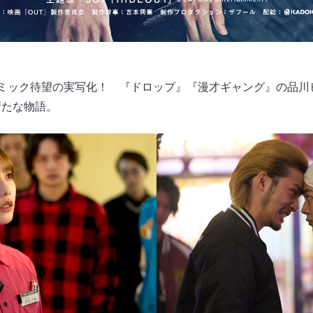
コミック待望の実写化！ 『ドロップ』『漫才ギャング』の品川
新たな物語。