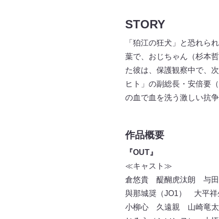
STORY
「狛江の狂犬」と恐れられ
葉で、おじちゃん（杉本哲
た彼は、保護観察中で、次
ヒト」の副総長・安倍要（
の血で血を洗う激しい抗争
作品概要
『OUT』
≪キャスト≫
倉悠貴 醍醐虎汰朗 与田
與那城奨（JO1） 大平祥
小柳心 久遠親 山崎竜太