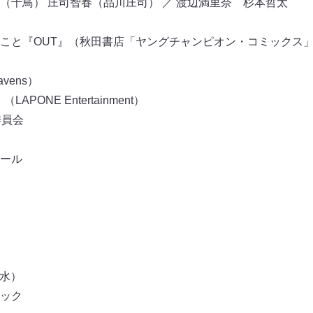
（千鳥） 庄司智春（品川庄司） ／ 渡辺満里奈 杉本哲太
こと『OUT』（秋田書店「ヤングチャンピオン・コミックス
vens）
APONE Entertainment）
作委員会
フール
（水）
ュージック