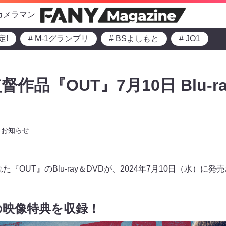
カメラマン
定!
# M-1グランプリ
# BSよしもと
# JO1
品『OUT』7月10日 Blu-ray
お知らせ
た『OUT』のBlu-ray＆DVDが、2024年7月10日（水）に発
の映像特典を収録！