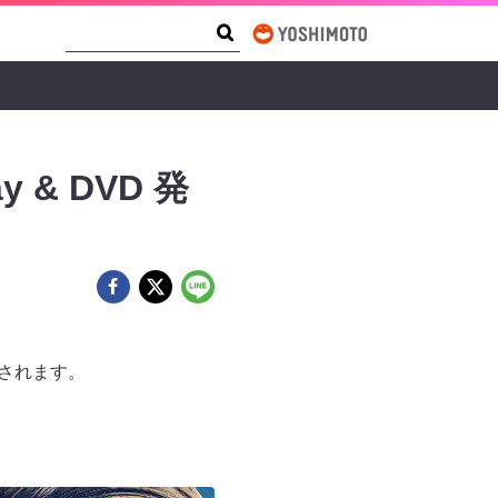
Search Form
Search
 & DVD 発
売されます。