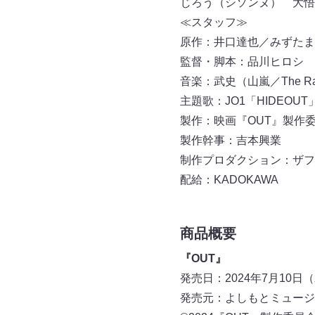
じろう（シソンヌ） 大悟
≪スタッフ≫
原作：井口達也／みずたま
監督・脚本：品川ヒロシ
音楽：武史（山嵐／The Ra
主題歌：JO1「HIDEOUT」（L
製作：映画『OUT』製
製作幹事：吉本興業
制作プロダクション：ザ
配給：KADOKAWA
商品概要
『OUT』
発売日：2024年7月10日
発売元：よしもとミ