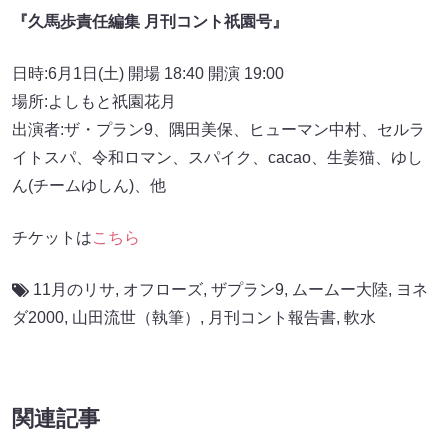
『久馬歩責任編集 月刊コント祇園号』
日時:6月1日(土) 開場 18:40 開演 19:00
場所:よしもと祇園花月
出演者:ザ・プラン9、隅田美保、ヒューマン中村、セルラ
イトスパ、令和ロマン、スパイク、cacao、生姜猫、ゆし
ん(チームゆしん)、他
チケットは
こちら
11月のリサ
,
オフローズ
,
ザプラン9
,
ムームー大陸
,
ヨネ
ダ2000
,
山田流世（執筆）
,
月刊コント報告書
,
軟水
関連記事