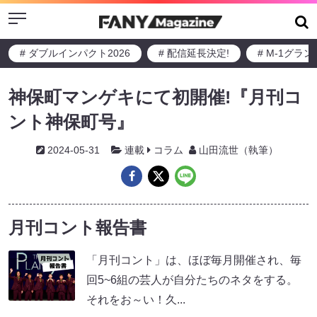
Menu
# ダブルインパクト2026
# 配信延長決定!
# M-1グラ
神保町マンゲキにて初開催!『月刊コ
ント神保町号』
2024-05-31
連載
コラム
山田流世（執筆）
月刊コント報告書
「月刊コント」は、ほぼ毎月開催され、毎
回5~6組の芸人が自分たちのネタをする。
それをお～い！久...