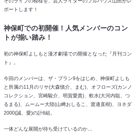
そのライブの模様を、芸人ライターのフルハウス山田がレ
ポートします！
神保町での初開催！人気メンバーのコン
トが揃い踏み！
初の神保町よしもと漫才劇場での開催となった『月刊コン
ト』。
今回のメンバーは、ザ・プラン9をはじめ、神保町よしも
と所属の11月のリサ(大森慎介、まむ)、オフローズ(カンノ
コレクション、宮崎駿介、明賀愛貴)、軟水(大河内聡、つ
るまる)、ムームー大陸(山﨑おしるこ、渡邊直樹)、ヨネダ
2000(誠、愛)の計6組。
一体どんな展開が待ち受けているのか…