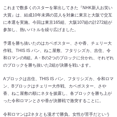
これまで数多くのスターを輩出してきた『NHK新人お笑い
大賞』は、結成10年未満の芸人を対象に東京と大阪で交互
に本選を実施。今回は東京165組、大阪107組の計272組が
参加し、熱いバトルを繰り広げました。
予選を勝ち抜いたのはカベポスター、さや香、チェリー大
作戦、THIS IS パン、ねこ屋敷、フタリシズカ、吉住、令
和ロマンの8組。A・Bの2つのブロックに分かれ、それぞれ
のブロックを勝ち抜いた2組が決勝を戦います。
Aブロックは吉住、THIS IS パン、フタリシズカ、令和ロマ
ン、Bブロックはチェリー大作戦、カベポスター、さや
香、ねこ屋敷の順にネタを披露し、各ブロックを勝ち上が
った令和ロマンとさや香が決勝戦で激突することに。
令和ロマンは2ネタとも漫才で勝負。女性が苦手だという