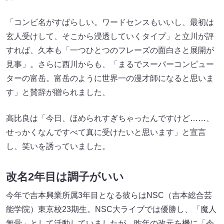
「コンビ名がすばらしい。ワードセンスもいいし、最初は
玄人受けして、そこから浸透していくタイプ」と立川が評
すれば、久本も「一つひとつのフレーズの面白さと展開が
見事」。さらに西川からも、「まるでスーパーコンピュー
ターの富岳。富岳のように世界一の漫才師になると思いま
す」と賛辞が贈られました、
高比良は「今日、ほめられすぎちゃったんですけど……、
せっかくなんですべて真に受けたいと思います」と宣言
し、笑いを誘っていました。
改名2年目は調子がいい
今年で吉本興業所属3年目となる彼らはNSC（吉本総合芸
能学院）東京校23期生。NSC大ライブでは優勝し、「魔人
無骨」として活動していましたが、昨年の改元を機に「令