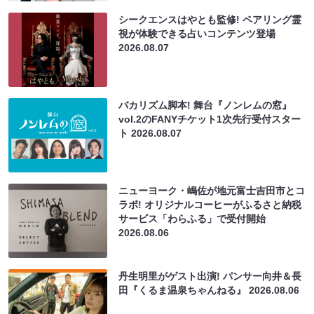
シークエンスはやとも監修! ペアリング霊
視が体験できる占いコンテンツ登場
2026.08.07
バカリズム脚本! 舞台『ノンレムの窓』
vol.2のFANYチケット1次先行受付スター
ト
2026.08.07
ニューヨーク・嶋佐が地元富士吉田市とコ
ラボ! オリジナルコーヒーがふるさと納税
サービス「わらふる」で受付開始
2026.08.06
丹生明里がゲスト出演! パンサー向井＆長
田『くるま温泉ちゃんねる』
2026.08.06