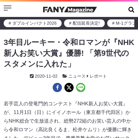
Menu
# ダブルインパクト2026
# 配信延長決定!
# M-1グラ
3年目ルーキー・令和ロマンが『NHK
新人お笑い大賞』優勝! 「第9世代の
スタメンに入れた」
2020-11-02
ニュース
レポート
若手芸人の登竜門的コンテスト『NHK新人お笑い大賞』
が、11月1日（日）にイイノホール（東京都千代田区）か
らNHK総合で生放送され、総勢272組のお笑い芸人の中か
ら令和ロマン（高比良くるま、松井ケムリ）が優勝に輝き