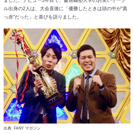
ました。デビュー3年目で、慶應義塾大学のお笑いサーク
ル出身の2人は、大会直後に「優勝したときは頭の中が“真
っ赤”だった」と喜びを語りました。
出典:
FANY マガジン