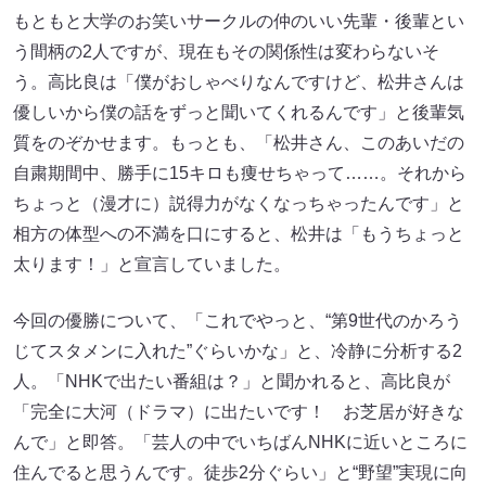
もともと大学のお笑いサークルの仲のいい先輩・後輩とい
う間柄の2人ですが、現在もその関係性は変わらないそ
う。高比良は「僕がおしゃべりなんですけど、松井さんは
優しいから僕の話をずっと聞いてくれるんです」と後輩気
質をのぞかせます。もっとも、「松井さん、このあいだの
自粛期間中、勝手に15キロも痩せちゃって……。それから
ちょっと（漫才に）説得力がなくなっちゃったんです」と
相方の体型への不満を口にすると、松井は「もうちょっと
太ります！」と宣言していました。
今回の優勝について、「これでやっと、“第9世代のかろう
じてスタメンに入れた”ぐらいかな」と、冷静に分析する2
人。「NHKで出たい番組は？」と聞かれると、高比良が
「完全に大河（ドラマ）に出たいです！ お芝居が好きな
んで」と即答。「芸人の中でいちばんNHKに近いところに
住んでると思うんです。徒歩2分ぐらい」と“野望”実現に向