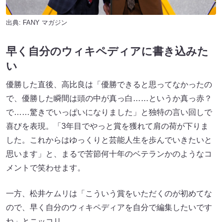
出典:
FANY マガジン
早く自分のウィキペディアに書き込みた
い
優勝した直後、高比良は「優勝できると思ってなかったの
で、優勝した瞬間は頭の中が真っ白……というか真っ赤？
で……驚きでいっぱいになりました」と独特の言い回しで
喜びを表現。「3年目でやっと賞を獲れて肩の荷が下りま
した。これからはゆっくりと芸能人生を歩んでいきたいと
思います」と、まるで苦節何十年のベテランかのようなコ
メントで笑わせます。
一方、松井ケムリは「こういう賞をいただくのが初めてな
ので、早く自分のウィキペディアを自分で編集したいです
ね」とニッコリ。