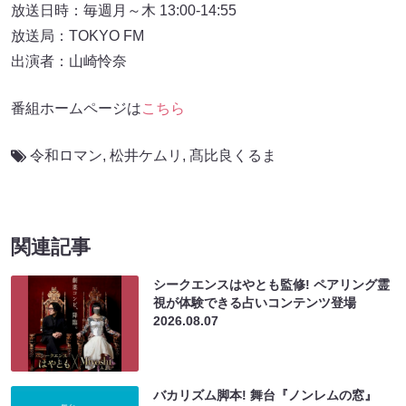
放送日時：毎週月～木 13:00-14:55
放送局：TOKYO FM
出演者：山崎怜奈
番組ホームページは
こちら
令和ロマン
,
松井ケムリ
,
髙比良くるま
関連記事
シークエンスはやとも監修! ペアリング霊
視が体験できる占いコンテンツ登場
2026.08.07
バカリズム脚本! 舞台『ノンレムの窓』