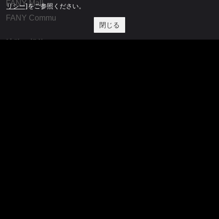
FANY Mall
リシー]
をご参照ください。
FANY Commu
閉じる
法務・規約
プライバシーポリシー
反社会的勢力排除宣言
会社情報
吉本興業株式会社
お問い合わせ
その他
よしもとニュースセンターアーカイブ
©YOSHIMOTO KOGYO, All Rights Reserved.