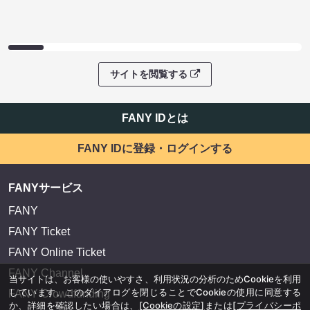
サイトを閲覧する
FANY IDとは
FANY IDに登録・ログインする
FANYサービス
FANY
FANY Ticket
FANY Online Ticket
FANY Channel
当サイトは、お客様の使いやすさ、利用状況の分析のためCookieを利用
しています。このダイアログを閉じることでCookieの使用に同意する
FANY Crowdfunding
か、詳細を確認したい場合は、
[Cookieの設定]
または
[プライバシーポ