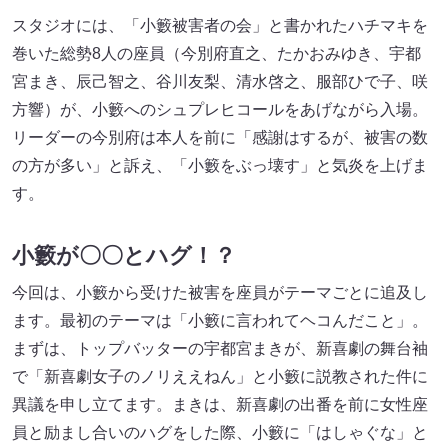
スタジオには、「小籔被害者の会」と書かれたハチマキを
巻いた総勢8人の座員（今別府直之、たかおみゆき、宇都
宮まき、辰己智之、谷川友梨、清水啓之、服部ひで子、咲
方響）が、小籔へのシュプレヒコールをあげながら入場。
リーダーの今別府は本人を前に「感謝はするが、被害の数
の方が多い」と訴え、「小籔をぶっ壊す」と気炎を上げま
す。
小籔が〇〇とハグ！？
今回は、小籔から受けた被害を座員がテーマごとに追及し
ます。最初のテーマは「小籔に言われてヘコんだこと」。
まずは、トップバッターの宇都宮まきが、新喜劇の舞台袖
で「新喜劇女子のノリええねん」と小籔に説教された件に
異議を申し立てます。まきは、新喜劇の出番を前に女性座
員と励まし合いのハグをした際、小籔に「はしゃぐな」と