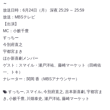
～
放送日時：6月24日（月） 深夜 25:29 ～ 25:59
放送：MBSテレビ
【出演】
MC：小籔千豊
すっちー
今別府直之
宇都宮まき
ほか新喜劇メンバー
ゲスト：スマイル・瀬戸洋祐、藤崎マーケット（田崎佑
一、トキ）
ナレーター：関岡 香（MBSアナウンサー）
すっちー
,
スマイル
,
今別府直之
,
吉本新喜劇
,
宇都宮ま
き
,
小籔千豊
,
川畑泰史
,
瀬戸洋祐
,
藤崎マーケット