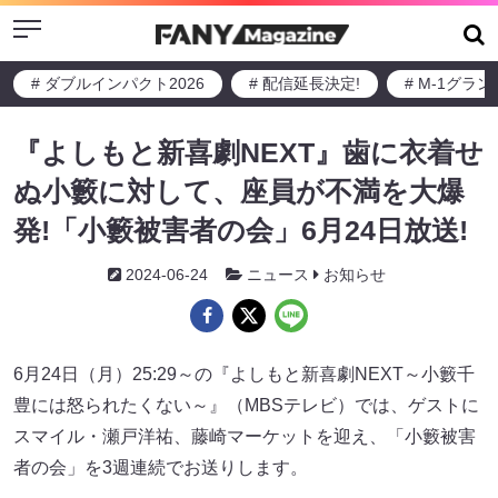
Menu
# ダブルインパクト2026
# 配信延長決定!
# M-1グラ
『よしもと新喜劇NEXT』歯に衣着せ
ぬ小籔に対して、座員が不満を大爆
発!「小籔被害者の会」6月24日放送!
2024-06-24
ニュース
お知らせ
6月24日（月）25:29～の『よしもと新喜劇NEXT～小籔千
豊には怒られたくない～』（MBSテレビ）では、ゲストに
スマイル・瀬戸洋祐、藤崎マーケットを迎え、「小籔被害
者の会」を3週連続でお送りします。