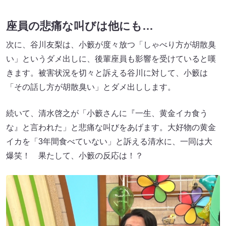
座員の悲痛な叫びは他にも…
次に、谷川友梨は、小籔が度々放つ「しゃべり方が胡散臭
い」というダメ出しに、後輩座員も影響を受けていると嘆
きます。被害状況を切々と訴える谷川に対して、小籔は
「その話し方が胡散臭い」とダメ出しします。
続いて、清水啓之が「小籔さんに『一生、黄金イカ食う
な』と言われた」と悲痛な叫びをあげます。大好物の黄金
イカを「3年間食べていない」と訴える清水に、一同は大
爆笑！ 果たして、小籔の反応は！？