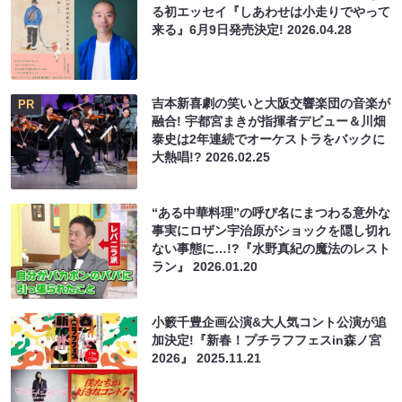
る初エッセイ『しあわせは小走りでやって
来る』6月9日発売決定!
2026.04.28
吉本新喜劇の笑いと大阪交響楽団の音楽が
PR
融合! 宇都宮まきが指揮者デビュー＆川畑
泰史は2年連続でオーケストラをバックに
大熱唱!?
2026.02.25
“ある中華料理”の呼び名にまつわる意外な
事実にロザン宇治原がショックを隠し切れ
ない事態に…!?『水野真紀の魔法のレスト
ラン』
2026.01.20
小籔千豊企画公演&大人気コント公演が追
加決定!『新春！プチラフフェスin森ノ宮
2026』
2025.11.21