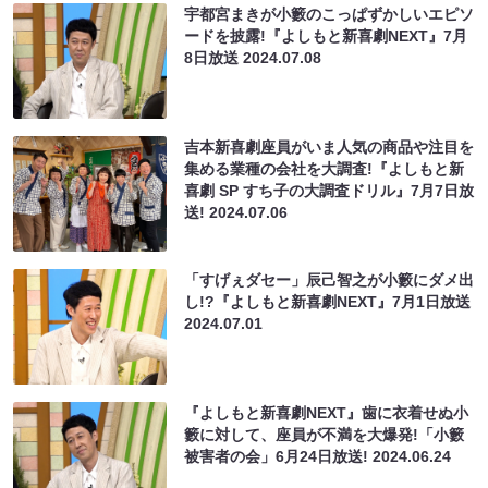
宇都宮まきが小籔のこっぱずかしいエピソ
ードを披露!『よしもと新喜劇NEXT』7月
8日放送
2024.07.08
吉本新喜劇座員がいま人気の商品や注目を
集める業種の会社を大調査!『よしもと新
喜劇 SP すち子の大調査ドリル』7月7日放
送!
2024.07.06
「すげぇダセー」辰己智之が小籔にダメ出
し!?『よしもと新喜劇NEXT』7月1日放送
2024.07.01
『よしもと新喜劇NEXT』歯に衣着せぬ小
籔に対して、座員が不満を大爆発!「小籔
被害者の会」6月24日放送!
2024.06.24