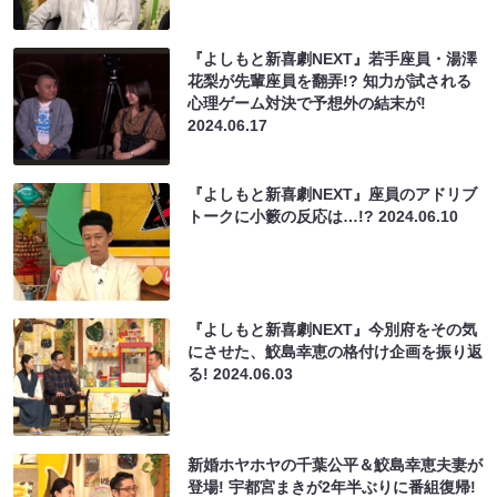
『よしもと新喜劇NEXT』若手座員・湯澤
花梨が先輩座員を翻弄!? 知力が試される
心理ゲーム対決で予想外の結末が!
2024.06.17
『よしもと新喜劇NEXT』座員のアドリブ
トークに小籔の反応は…!?
2024.06.10
『よしもと新喜劇NEXT』今別府をその気
にさせた、鮫島幸恵の格付け企画を振り返
る!
2024.06.03
新婚ホヤホヤの千葉公平＆鮫島幸恵夫妻が
登場! 宇都宮まきが2年半ぶりに番組復帰!