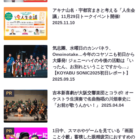
アキナ山名・宇都宮まきと考える「人生会
議」11月29日トークイベント開催!
2025.11.10
気志團、水曜日のカンパネラ、
Omoinotake…今年のコヤソニも初日から
大爆発! ジェニーハイの今後の活動は「い
ったん、お別れということですから…」
【KOYABU SONIC2025初日レポート】
2025.09.15
吉本新喜劇が大阪交響楽団とコラボ! オー
PR
ケストラ生演奏で名曲熱唱の川畑泰史に
「お前が歌うんかい！」
2025.04.04
1日中、スマホやゲームを見ている「画面
PR
こと小籔」蓄積した眼精疲労におすすめの