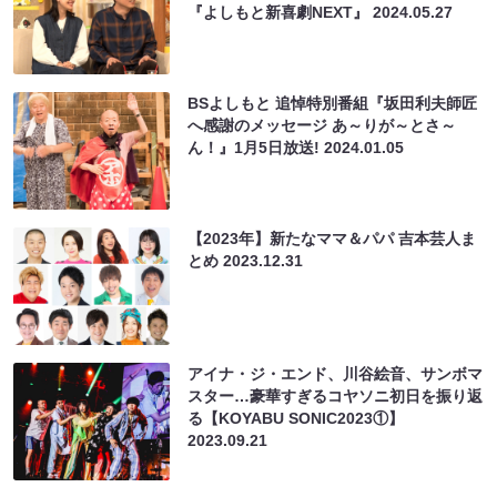
『よしもと新喜劇NEXT』
2024.05.27
BSよしもと 追悼特別番組『坂田利夫師匠
へ感謝のメッセージ あ～りが～とさ～
ん！』1月5日放送!
2024.01.05
【2023年】新たなママ＆パパ 吉本芸人ま
とめ
2023.12.31
アイナ・ジ・エンド、川谷絵音、サンボマ
スター…豪華すぎるコヤソニ初日を振り返
る【KOYABU SONIC2023①】
2023.09.21