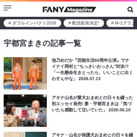
Menu
# ダブルインパクト2026
# 配信延長決定!
# M-1グラ
宇都宮まきの記事一覧
池乃めだか『芸能生活60周年公演』でナ
イナイ岡村と“ちっさいおっさん”対決!?
「一生懸命生きとったら、いいことに出く
わすんやな」
2026.07.13
アキナ山名が愛犬おまめとの日々を綴った
初エッセイ発売! 妻・宇都宮まきは「気づ
いたら感動して泣いていた」
2026.06.10
アキナ・山名が保護犬おまめとの日々を綴