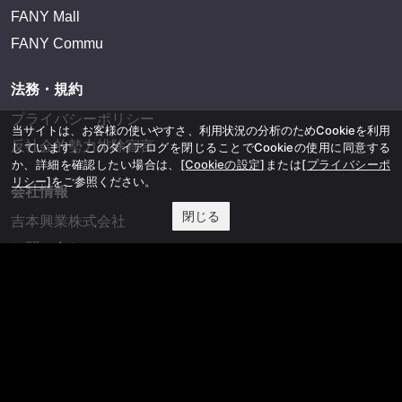
FANY Mall
FANY Commu
法務・規約
プライバシーポリシー
当サイトは、お客様の使いやすさ、利用状況の分析のためCookieを利用
反社会的勢力排除宣言
しています。このダイアログを閉じることでCookieの使用に同意する
か、詳細を確認したい場合は、
[Cookieの設定]
または
[プライバシーポ
リシー]
をご参照ください。
会社情報
閉じる
吉本興業株式会社
お問い合わせ
その他
よしもとニュースセンターアーカイブ