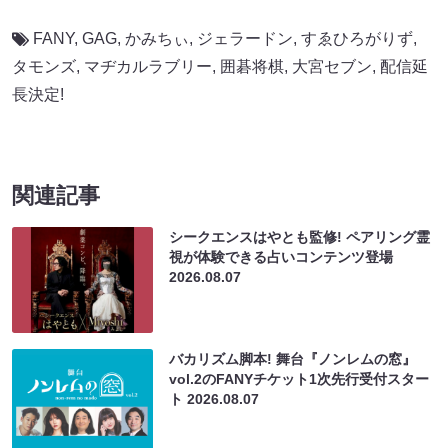
FANY
,
GAG
,
かみちぃ
,
ジェラードン
,
すゑひろがりず
,
タモンズ
,
マヂカルラブリー
,
囲碁将棋
,
大宮セブン
,
配信延
長決定!
関連記事
シークエンスはやとも監修! ペアリング霊
視が体験できる占いコンテンツ登場
2026.08.07
バカリズム脚本! 舞台『ノンレムの窓』
vol.2のFANYチケット1次先行受付スター
ト
2026.08.07