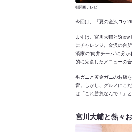
©関西テレビ
今回は、『夏の金沢ロケ2
まずは、宮川大輔とSnow
にチャレンジ。金沢の台所
濱家の“向井チーム”に分
的に完食したメニューの合
毛ガニと黄金ガニのお店を
奮。しかし、グルメにこだ
は「これ勝負なんで！」と
宮川大輔と熱々