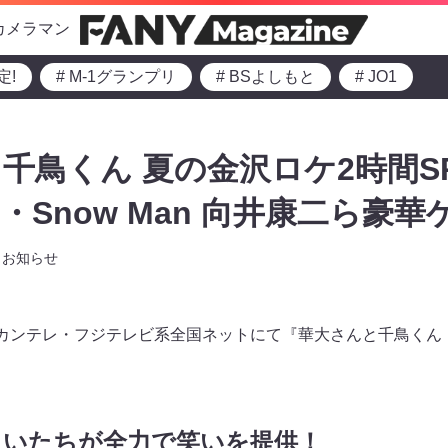
カメラマン
定!
# M-1グランプリ
# BSよしもと
# JO1
千鳥くん 夏の金沢ロケ2時間S
Snow Man 向井康二ら豪華
お知らせ
ら、カンテレ・フジテレビ系全国ネットにて『華大さんと千鳥くん
まいたちが全力で笑いを提供！