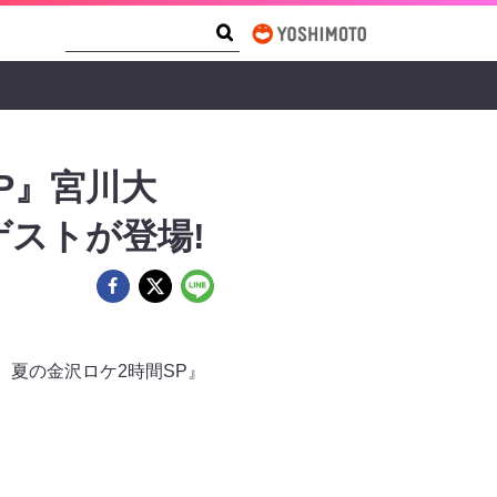
Search Form
Search
P』宮川大
ゲストが登場!
 夏の金沢ロケ2時間SP』