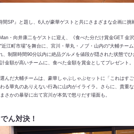
時間SP』と題し、6人が豪華ゲストと共にさまざまな企画に
 Man・向井康二をゲストに迎え、《食べた分だけ賞金GET 金
“近江町市場”を舞台に、宮川・華丸・ノブ・山内の“大輔チーム
かれ、制限時間90分以内に絶品グルメを値段が隠された状態で
計金額が高いチームに、食べた金額を賞金としてプレゼント。
選んだ大輔チームは、豪華しゃぶしゃぶセットに「これはすご
わる華丸のありえない行為に山内がイライラ。さらに、貴重な
まさかの暴挙に出て宮川が本気で怒りだす場面も。
おでん対決！