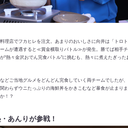
料理店でフカヒレを注文。あまりのおいしさに向井は「トロト
ームが遭遇すると≪賞金横取りバトル≫が発生。勝てば相手チ
が“熱々金沢おでん完食バトル”に挑むも、熱々に煮えたぎった
などご当地グルメをどんどん完食していく両チームでしたが、
関わらずウニたっぷりの海鮮丼をかきこむなど暴食が止まりま
か！？
塾・あんりが参戦！