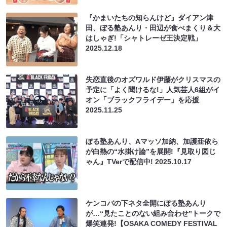
『かまいたちの知らんけど』ダイアン津
田、ぼる塾あんり・田辺が食べまくり＆大
はしゃぎ!「シャトレーゼ王決定戦」
2025.12.18
失恋直後のオズワルド伊藤がクリスマスの
予定に「よく聞けるな!」人気芸人6組がイ
オン「ブラックフライデー」を応援
2025.11.25
ぼる塾あんり、Aマッソ加納、加護亜依ら
が白熱の“水掛け論”を展開!『見取り図じ
ゃん』TVerで配信中!
2025.10.17
ケンコバの下ネタ全開にぼる塾あんり
が…“見たことのない組み合わせ”トークで
爆笑連発!【OSAKA COMEDY FESTIVAL