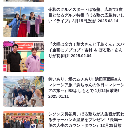
令和のグルメスター・ぼる塾、広島で3度
目となるグルメ特番『ぼる塾の広島おいし
いドライブ』3月15日放送!
2025.03.14
『火曜は全力！華大さんと千鳥くん』スパ
イ企画にノブコブ・吉村 ＆ ぼる塾・あん
りが初参戦!
2025.02.04
笑いあり、愛のムチあり! 浜田軍団男6人
マレーシア旅『浜ちゃんの休日～マレーシ
アの旅～』BSよしもとで 1月12日放送!
2025.01.11
シソンヌ長谷川、ぼる塾らが人生観が変わ
るチャーハン＆温泉をプレゼン!『長嶋一
茂の人生のカウントダウン』12月29日放