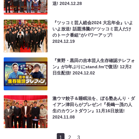
送!
2024.12.28
『ツッコミ芸人総会2024 大忘年会』いよ
いよ放送! 話題沸騰の“ツッコミ芸人だけ
のトーク番組”がパワーアップ!
2024.12.19
『東野・黒田の吉本芸人生存確認テレフォ
ン』が3年ぶりにstand.fmで復活! 12月2
日生配信!
2024.12.02
激ウマ餃子＆睡眠法を、ぼる塾あんり・ダ
イアン津田らがプレゼン!『長嶋一茂の人
生のカウントダウン』11月16日放送!
2024.11.08
1
2
3