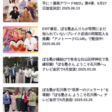
手に！漫画アワードNEO』第4弾、6月27
日放送決定!
2025.06.13
EXIT兼近、ぼる塾あんりらが世間にまだ
知られていないブレイク必須の同期芸人を
推薦!『アメトーークCLUB』で配信中!
2025.06.05
ぼる塾が縁結びで有名な白山比咩神社で良
縁祈願!『ぼる塾さん ようこそ石川県へ』
テレビ金沢で4月放送!
2025.03.26
ぼる塾が石川県で“世界一のジェラート”を
堪能!『ぼる塾さん ようこそ石川県へ』テ
レビ金沢で4月放送!
2025.03.25