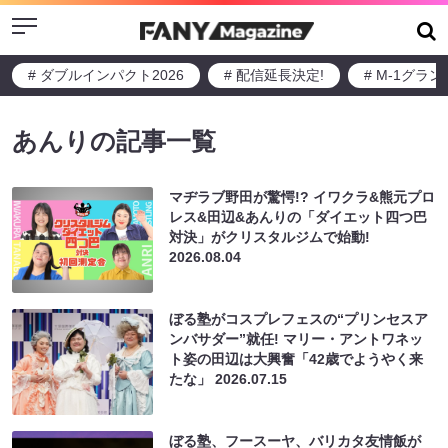
Menu
# ダブルインパクト2026
# 配信延長決定!
# M-1グラ
あんりの記事一覧
マヂラブ野田が驚愕!? イワクラ&熊元プロ
レス&田辺&あんりの「ダイエット四つ巴
対決」がクリスタルジムで始動!
2026.08.04
ぼる塾がコスプレフェスの“プリンセスア
ンバサダー”就任! マリー・アントワネッ
ト姿の田辺は大興奮「42歳でようやく来
たな」
2026.07.15
ぼる塾、フースーヤ、バリカタ友情飯が