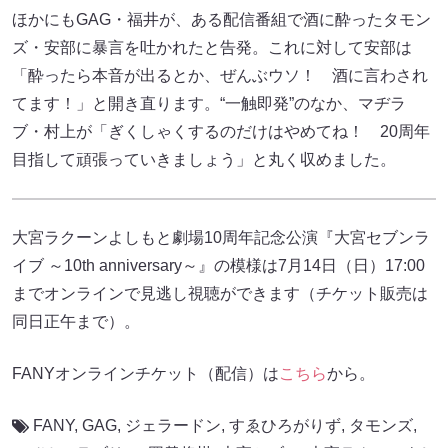
ほかにもGAG・福井が、ある配信番組で酒に酔ったタモン
ズ・安部に暴言を吐かれたと告発。これに対して安部は
「酔ったら本音が出るとか、ぜんぶウソ！ 酒に言わされ
てます！」と開き直ります。“一触即発”のなか、マヂラ
ブ・村上が「ぎくしゃくするのだけはやめてね！ 20周年
目指して頑張っていきましょう」と丸く収めました。
大宮ラクーンよしもと劇場10周年記念公演『大宮セブンラ
イブ ～10th anniversary～』の模様は7月14日（日）17:00
までオンラインで見逃し視聴ができます（チケット販売は
同日正午まで）。
FANYオンラインチケット（配信）は
こちら
から。
FANY
,
GAG
,
ジェラードン
,
すゑひろがりず
,
タモンズ
,