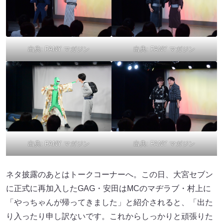
出典:
FANY マガジン
出典:
FANY マガジン
出典:
FANY マガジン
出典:
FANY マガジン
ネタ披露のあとはトークコーナーへ。この日、大宮セブン
に正式に再加入したGAG・安田はMCのマヂラブ・村上に
「やっちゃんが帰ってきました」と紹介されると、「出た
り入ったり申し訳ないです。これからしっかりと頑張りた