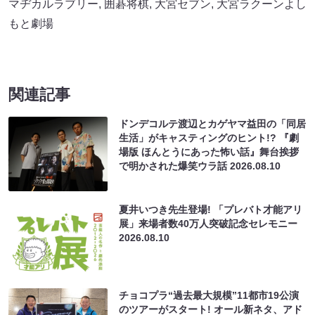
マヂカルラブリー
,
囲碁将棋
,
大宮セブン
,
大宮ラクーンよし
もと劇場
関連記事
ドンデコルテ渡辺とカゲヤマ益田の「同居
生活」がキャスティングのヒント!? 『劇
場版 ほんとうにあった怖い話』舞台挨拶
で明かされた爆笑ウラ話
2026.08.10
夏井いつき先生登場! 「プレバト才能アリ
展」来場者数40万人突破記念セレモニー
2026.08.10
チョコプラ“過去最大規模”11都市19公演
のツアーがスタート! オール新ネタ、アド