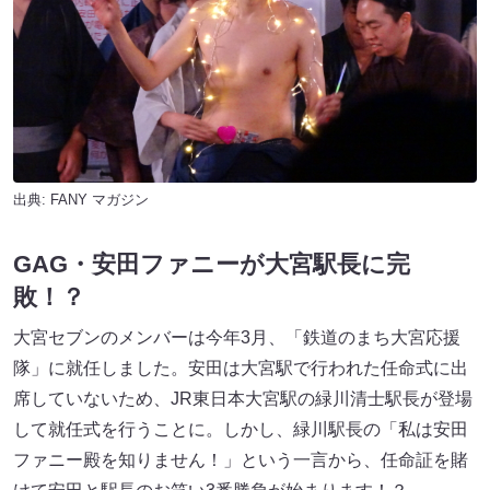
出典:
FANY マガジン
GAG・安田ファニーが大宮駅長に完
敗！？
大宮セブンのメンバーは今年3月、「鉄道のまち大宮応援
隊」に就任しました。安田は大宮駅で行われた任命式に出
席していないため、JR東日本大宮駅の緑川清士駅長が登場
して就任式を行うことに。しかし、緑川駅長の「私は安田
ファニー殿を知りません！」という一言から、任命証を賭