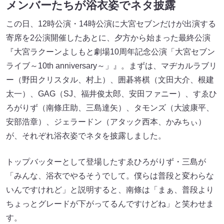
メンバーたちが浴衣姿でネタ披露
この日、12時公演・14時公演に大宮セブンだけが出演する
寄席を2公演開催したあとに、夕方から始まった最終公演
『大宮ラクーンよしもと劇場10周年記念公演「大宮セブン
ライブ～10th anniversary～」』。まずは、マヂカルラブリ
ー（野田クリスタル、村上）、囲碁将棋（文田大介、根建
太一）、GAG（SJ、福井俊太郎、安田ファニー）、すゑひ
ろがりず（南條庄助、三島達矢）、タモンズ（大波康平、
安部浩章）、ジェラードン（アタック西本、かみちぃ）
が、それぞれ浴衣姿でネタを披露しました。
トップバッターとして登場したすゑひろがりず・三島が
「みんな、浴衣でやるそうでして。僕らは普段と変わらな
いんですけれど」と説明すると、南條は「まぁ、普段より
ちょっとグレードが下がってるんですけどね」と笑わせま
す。