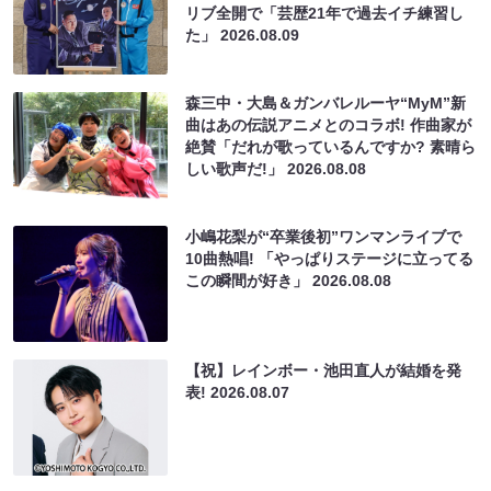
リブ全開で「芸歴21年で過去イチ練習し
た」
2026.08.09
森三中・大島＆ガンバレルーヤ“MyM”新
曲はあの伝説アニメとのコラボ! 作曲家が
絶賛「だれが歌っているんですか? 素晴ら
しい歌声だ!」
2026.08.08
小嶋花梨が“卒業後初”ワンマンライブで
10曲熱唱! 「やっぱりステージに立ってる
この瞬間が好き」
2026.08.08
【祝】レインボー・池田直人が結婚を発
表!
2026.08.07