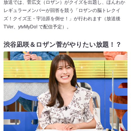
放送では、菅広文（ロザン）がクイズを出題し、ほんわか
レギュラーメンバーが回答を競う「ロザンの脳トレクイ
ズ！クイズ王・宇治原を倒せ！」が行われます（放送後
TVer、ytvMyDo! で配信予定）。
渋谷凪咲＆ロザン菅がやりたい放題！？