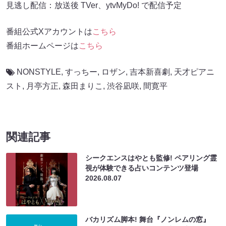
見逃し配信：放送後 TVer、ytvMyDo! で配信予定
番組公式Xアカウントは
こちら
番組ホームページは
こちら
NONSTYLE
,
すっちー
,
ロザン
,
吉本新喜劇
,
天才ピアニ
スト
,
月亭方正
,
森田まりこ
,
渋谷凪咲
,
間寛平
関連記事
シークエンスはやとも監修! ペアリング霊
視が体験できる占いコンテンツ登場
2026.08.07
バカリズム脚本! 舞台『ノンレムの窓』