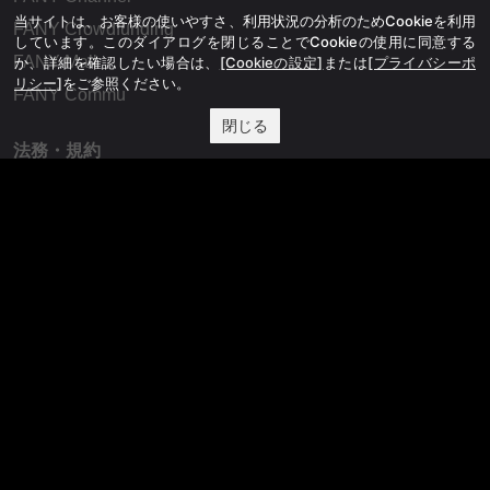
当サイトは、お客様の使いやすさ、利用状況の分析のためCookieを利用
FANY Crowdfunding
しています。このダイアログを閉じることでCookieの使用に同意する
FANY Mall
か、詳細を確認したい場合は、
[Cookieの設定]
または
[プライバシーポ
リシー]
をご参照ください。
FANY Commu
閉じる
法務・規約
プライバシーポリシー
反社会的勢力排除宣言
会社情報
吉本興業株式会社
お問い合わせ
その他
よしもとニュースセンターアーカイブ