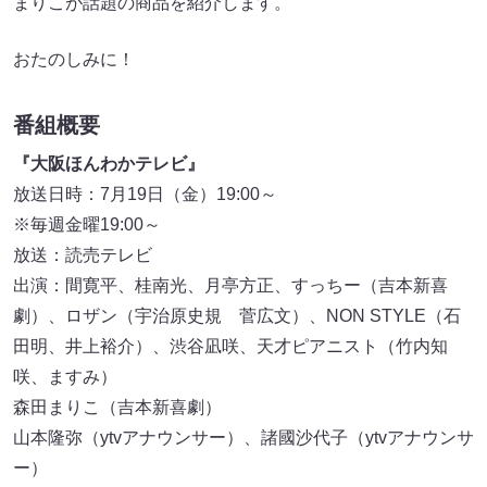
まりこが話題の商品を紹介します。
おたのしみに！
番組概要
『大阪ほんわかテレビ』
放送日時：7月19日（金）19:00～
※毎週金曜19:00～
放送：読売テレビ
出演：間寛平、桂南光、月亭方正、すっちー（吉本新喜
劇）、ロザン（宇治原史規 菅広文）、NON STYLE（石
田明、井上裕介）、渋谷凪咲、天才ピアニスト（竹内知
咲、ますみ）
森田まりこ（吉本新喜劇）
山本隆弥（ytvアナウンサー）、諸國沙代子（ytvアナウンサ
ー）