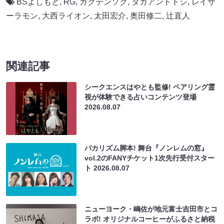
BSよしもと
,
RG
,
ガクテンソク
,
タカアンドトシ
,
レイザ
ーラモン
,
大西ライオン
,
太田宏介
,
奥田修二
,
辻󠄀直人
関連記事
シークエンスはやとも監修! ペアリング霊
視が体験できる占いコンテンツ登場
2026.08.07
バカリズム脚本! 舞台『ノンレムの窓』
vol.2のFANYチケット1次先行受付スター
ト
2026.08.07
ニューヨーク・嶋佐が地元富士吉田市とコ
ラボ! オリジナルコーヒーがふるさと納税