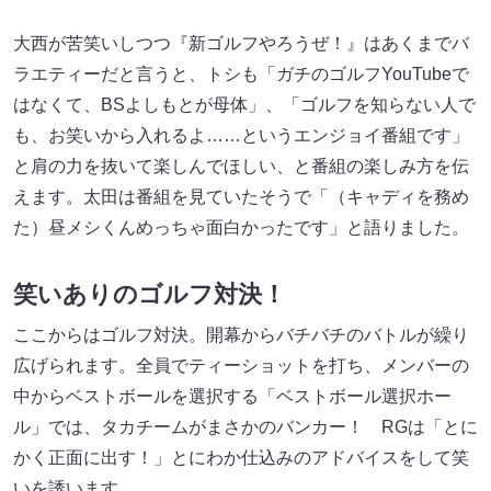
大西が苦笑いしつつ『新ゴルフやろうぜ！』はあくまでバ
ラエティーだと言うと、トシも「ガチのゴルフYouTubeで
はなくて、BSよしもとが母体」、「ゴルフを知らない人で
も、お笑いから入れるよ……というエンジョイ番組です」
と肩の力を抜いて楽しんでほしい、と番組の楽しみ方を伝
えます。太田は番組を見ていたそうで「（キャディを務め
た）昼メシくんめっちゃ面白かったです」と語りました。
笑いありのゴルフ対決！
ここからはゴルフ対決。開幕からバチバチのバトルが繰り
広げられます。全員でティーショットを打ち、メンバーの
中からベストボールを選択する「ベストボール選択ホー
ル」では、タカチームがまさかのバンカー！ RGは「とに
かく正面に出す！」とにわか仕込みのアドバイスをして笑
いを誘います。