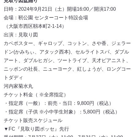
見取り図盆踊り
日時：2024年9月21日（土）開場16:00／開演17:00
会場：靭公園 センターコート特設会場
（大阪市西区靱本町2-1-14）
出演：見取り図
カベポスター、ギャロップ、コットン、さや香、ジェラー
ドン(かみちぃ、アタック西本)、セルライトスパ、ダブル
アート、ダブルヒガシ、ツートライブ、天才ピアニスト、
ニッポンの社長、ニューヨーク、紅しょうが、ロングコー
トダディ
河内家菊水丸
チケット料金（ ※全席指定）
・指定席（一般）：前売・当日：9,800円（税込）
・指定席（子供 ※小中学生対象）：5,800円（税込）
チケット販売スケジュール
▼FC『見取り図ポッセ』先行