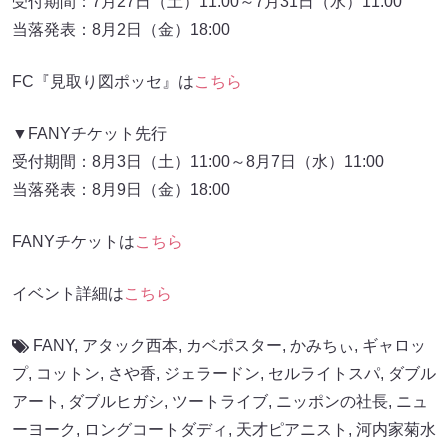
受付期間：7月27日（土）11:00～7月31日（水）11:00
当落発表：8月2日（金）18:00
FC『見取り図ポッセ』は
こちら
▼FANYチケット先行
受付期間：8月3日（土）11:00～8月7日（水）11:00
当落発表：8月9日（金）18:00
FANYチケットは
こちら
イベント詳細は
こちら
FANY
,
アタック西本
,
カベポスター
,
かみちぃ
,
ギャロッ
プ
,
コットン
,
さや香
,
ジェラードン
,
セルライトスパ
,
ダブル
アート
,
ダブルヒガシ
,
ツートライブ
,
ニッポンの社長
,
ニュ
ーヨーク
,
ロングコートダディ
,
天才ピアニスト
,
河内家菊水