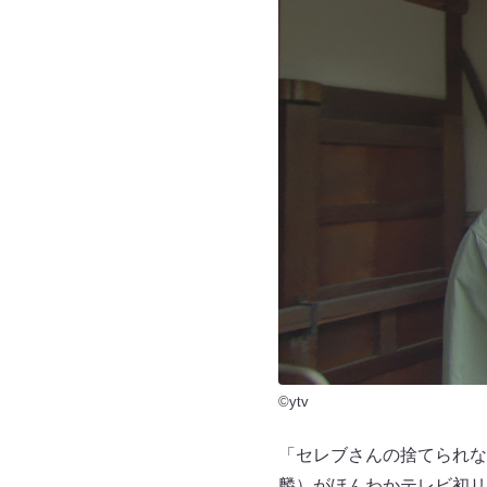
©ytv
「セレブさんの捨てられな
麟）がほんわかテレビ初リ