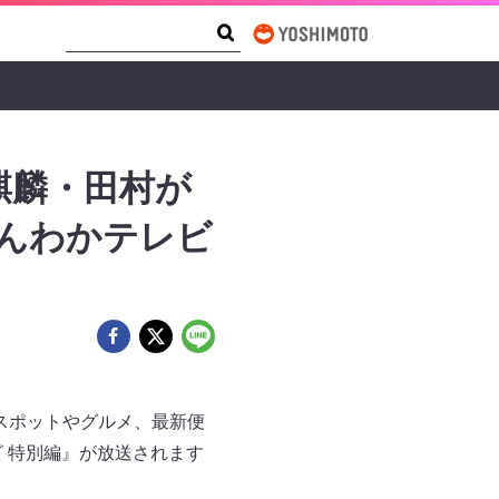
Search Form
Search
麒麟・田村が
んわかテレビ
めスポットやグルメ、最新便
ビ 特別編』が放送されます