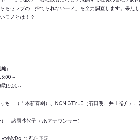
らもセレブの「捨てられないモノ」を全力調査します。果たし
いモノとは！？
別編』
:00～
19:00～
っちー（吉本新喜劇）、NON STYLE（石田明、井上裕介）
ー）、諸國沙代子（ytvアナウンサー）
tvMyDo! で配信予定