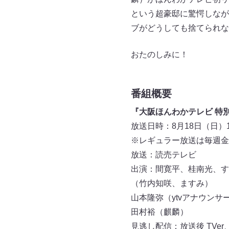
という超豪邸に驚愕しなが
ブがどうしても捨てられな
おたのしみに！
番組概要
『大阪ほんわかテレビ 特
放送日時：8月18日（日）15
※レギュラー放送は毎週金曜
放送：読売テレビ
出演：間寛平、桂南光、す
（竹内知咲、ますみ）
山本隆弥（ytvアナウンサ
田村裕（麒麟）
見逃し配信：放送後 TVer、y