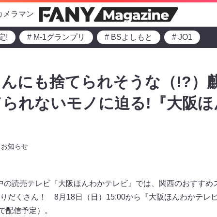
カメラマン
定!
# M-1グランプリ
# BSよしもと
# JO1
んにも捨てられそうな（!?）
られないモノに迫る!『大阪ほ
お知らせ
放送中の読売テレビ『大阪ほんわかテレビ』では、関西のおすす
だくさん！ 8月18日（日）15:00から『大阪ほんわかテレ
o! で配信予定）。