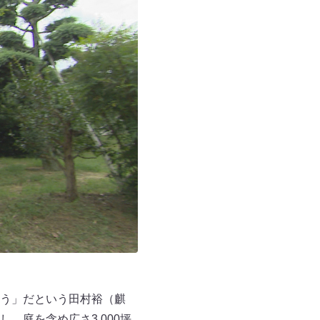
う」だという田村裕（麒
、庭を含め広さ3,000坪