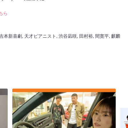
ちら
吉本新喜劇
,
天才ピアニスト
,
渋谷凪咲
,
田村裕
,
間寛平
,
麒麟