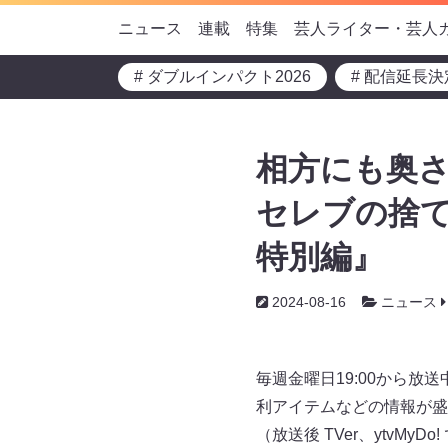
ニュース
連載
特集
芸人ライター・芸人
# ダブルインパクト2026
# 配信延長決
相方にも奥さ
セレブの捨て
特別編』
2024-08-16
ニュース
毎週金曜日19:00から
利アイテムなどの情報が盛り
（放送後 TVer、ytvMyD