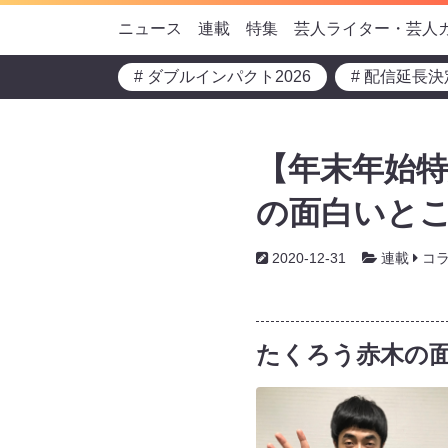
ニュース
連載
特集
芸人ライター・芸人
# ダブルインパクト2026
# 配信延長決
【年末年始特
の面白いとこ
2020-12-31
連載
コ
たくろう赤木の