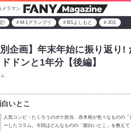
カメラマン
定!
# M-1グランプリ
# BSよしもと
# JO1
別企画】年末年始に振り返り!
ドドンと1年分【後編】
ラム
面白いとこ
人気コンビ・たくろうのボケ担当、赤木裕が色々なものの「
ーしたコラム。今回はどんなものの「面白いとこ」を教えて